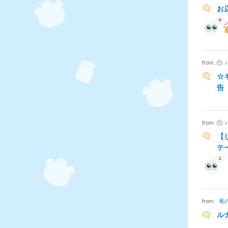
お
6
from:
☆
告
from:
【
テ
1
from:
竜
ル