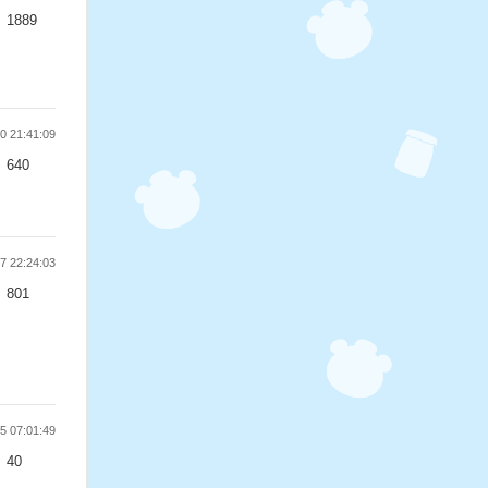
1889
 21:41:09
640
 22:24:03
801
 07:01:49
40