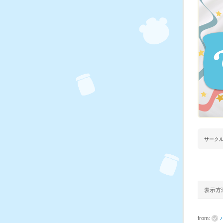
サーク
from: