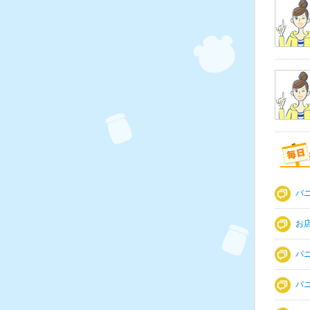
バ
お
バ
バ