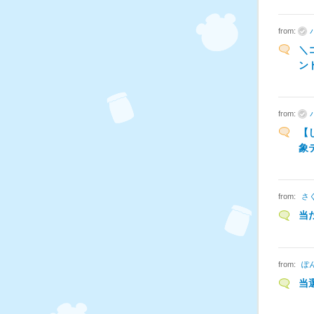
from:
＼
ン
from:
【
象
from:
さ
当
from:
ぽ
当