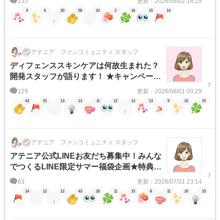
233
更新：2026/08/02 16:25
9
9
20
58
10
2
16
15
14
アテニア ファンコミュニティ スタッフ
ディフェンススキンケアは何故生まれた？
開発スタッフが語ります！ ★キャンペーン
対象★
129
更新：2026/08/01 00:29
43
15
13
13
11
12
13
13
9
10
15
アテニア ファンコミュニティ スタッフ
アテニア公式LINEお友だち募集中！みんな
でつくるLINE限定サマー福袋企画★特典ご
紹介★
63
更新：2026/07/31 23:14
14
12
12
43
18
11
15
8
11
16
10