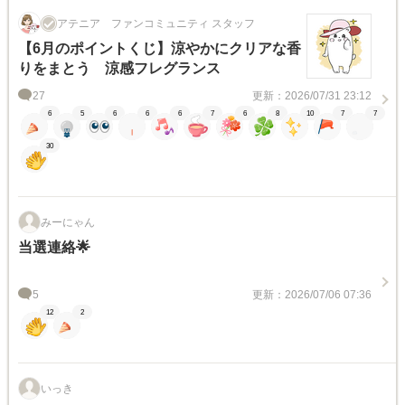
アテニア ファンコミュニティ スタッフ
【6月のポイントくじ】涼やかにクリアな香
りをまとう 涼感フレグランス
27
更新：2026/07/31 23:12
6
5
6
6
6
7
6
8
10
7
7
30
みーにゃん
当選連絡🌟
5
更新：2026/07/06 07:36
12
2
いっき