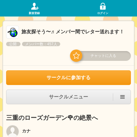
新規登録
ログイン
旅友探そう〜♬メンバー間でレター送れます！
公開
メンバー数：457人
チャットに入る
サークルに参加する
サークルメニュー
三重のローズガーデン🌹の絶景へ
カナ