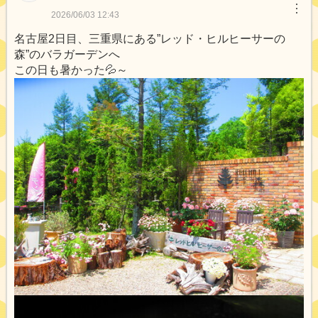
︙
2026/06/03 12:43
名古屋2日目、三重県にある”レッド・ヒルヒーサーの
森”のバラガーデンへ
この日も暑かった💦～