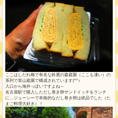
ここはしだれ梅で有名な鈴鹿の森庭園（ここも凄い）の
系列で里山庭園で構成されています(^^♪
入口から海外っぽいですよね～
名古屋駅で購入しただし巻き卵サンドイッチをランチ
に…ジューシーで本格的なだし巻き卵は絶品でした（た
まご料理大好き）！