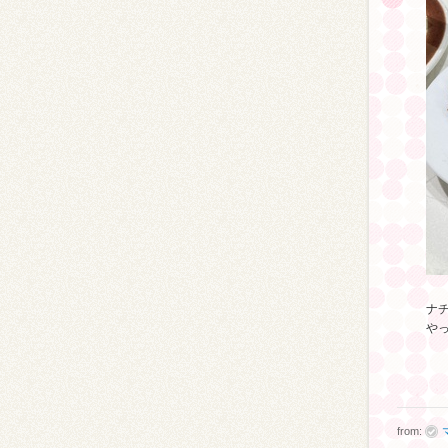
ナ
や
from: