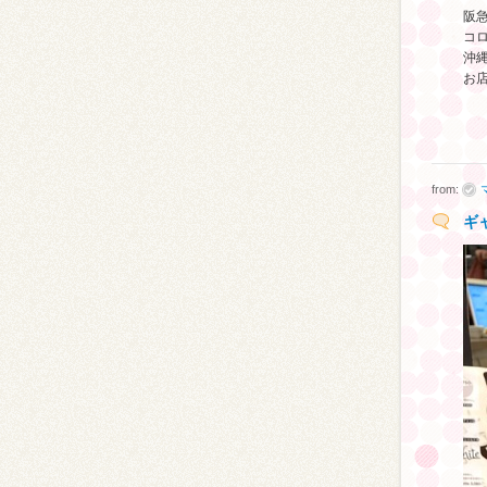
阪
コ
沖
お店
from:
ギ