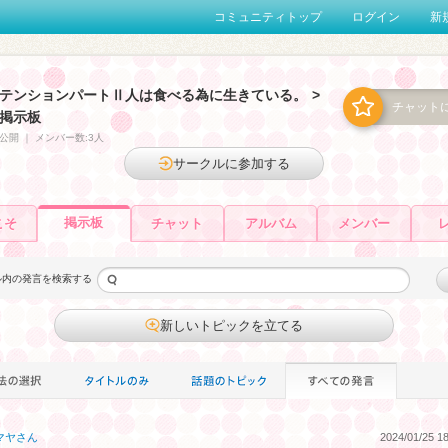
コミュニティトップ
ログイン
新
テンションパートⅡ人は食べる為に生きている。
>
チャット
掲示板
公開
｜
メンバー数:3人
サークルに参加する
掲示板
こそ
チャット
アルバム
メンバー
ル内の発言を検索する
新しいトピックを立てる
マヤ
さん
2024/01/25 18