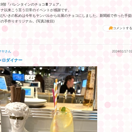
急9階『バレンタインのチョコ🍫フェア』
ロナ以来こう言う日常のイベントが感謝です。
縄びいきの私めは今年もヤンバルから出展のチョコにしました。新聞紙で作った手提
の手作りオリジナル。(写真2枚目)
コメントす
マヤ
さん
2024/01/17 01
ャロダイナー