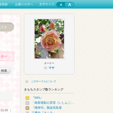
A
規登録
お困りの方へ
文字サイズ
に入る
レター
オーナー
マヤ
検索
このサークルについて
きもちスタンプ数ランキング
『biils』
「維新號點心茶室（いしんご…
『縄寿司』難波高島屋
:52:08
︙
三番街『キムラ』