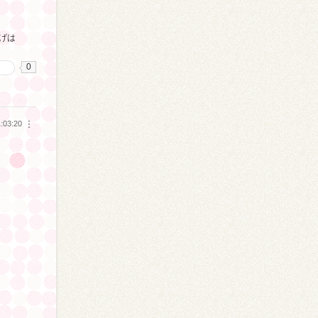
げは
0
る
:03:20
︙