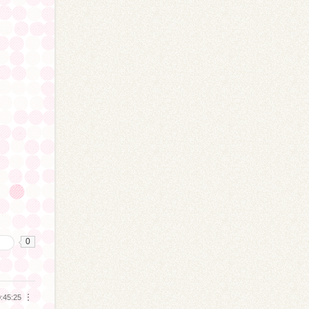
0
る
:45:25
︙