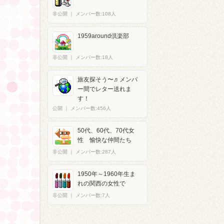
非公開
｜
メンバー数:108人
1959around倶楽部
非公開
｜
メンバー数:18人
旅友探そう〜♬メンバ
ー間でレター送れま
す！
公開
｜
メンバー数:456人
50代、60代、70代女
性 愉快な仲間たち
非公開
｜
メンバー数:287人
1950年～1960年生ま
れの関西の女性で
非公開
｜
メンバー数:7人