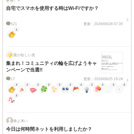
自宅でスマホを使用する時はWi-Fiですか？
521
更新：2026/06/28 07:35
1
翼が欲しい虎
集まれ！コミュニティの輪を広げようキャ
ンペーンで当選!!
17
更新：2026/06/25 19:28
4
2
2
2
2
2
2
2
2
2
3
2
春よ来い
今日は何時間ネットを利用しましたか？