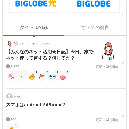
タイトルのみ
すべての発言
コミュニティスタッフ
【みんなのネット活用★日記】今日、家で
ネット使って何する？何してた？
5,677
更新：3時間前
1
1
11
2
1
2
まゆ
スマホはandroid？iPhone？
360
更新：3時間前
2