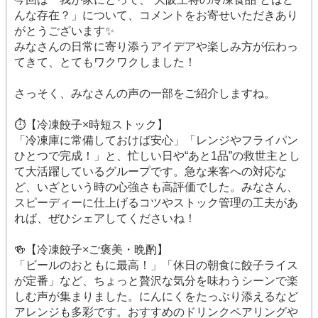
んな存在？」について、コメントをお寄せいただきあり
がとうございます✨
みなさんの日常に寄り添うアイデアや楽しみ方が伝わっ
てきて、とてもワクワクしました！
さっそく、みなさんの声の一部をご紹介しますね。
⏱️【冷凍餃子×時短ストック】
「冷凍庫に常備しておけば安心」「レンジやフライパン
ひとつで完成！」と、忙しい日や“あと1品”の救世主とし
て大活躍しているグループです。急な来客への対応な
ど、いざという時の心強さも高評価でした。みなさん、
スピーディーに仕上げるコツやストック管理の工夫があ
れば、ぜひシェアしてくださいね！
🍻【冷凍餃子×ご褒美・晩酌】
「ビールのおともに最高！」「休日の朝食に餃子ライス
が定番」など、ちょっと贅沢な気分を味わうシーンで楽
しむ声が集まりました。にんにくをたっぷり添えるなど
アレンジも多彩です。おすすめのドリンクペアリングや