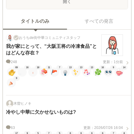
開く
タイトルのみ
すべての発言
おうちde街中華コミュニティスタッフ
我が家にとって、“大阪王将の冷凍食品”と
はどんな存在？
248
更新：1分前
69
16
18
11
7
13
13
13
16
9
14
9
木曽ヒノキ
冷やし中華に欠かせないものは?
63
更新：2026/07/26 16:04
17
9
5
7
5
6
6
6
6
7
8