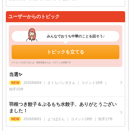
ユーザーからのトピック
みんなでおうち中華のことを話そう♪
トピックを立てる
※トピックを立てるには、新規登録または、ログインが必要です
当選✨
2026/08/04
さくらパンダ
さん
コメント
19
件
拍手
15
件
羽根つき餃子＆ぷるもち水餃子、ありがとうござい
ました！
2026/08/01
よつば
さん
コメント
18
件
拍手
17
件