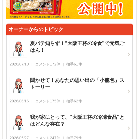
オーナーからのトピック
夏バテ知らず！“大阪王将の冷食”で元気ご
はん！
2026/07/10
コメント
172
件
拍手
61
件
聞かせて！あなたの思い出の「小籠包」ス
トーリー
2026/06/16
コメント
175
件
拍手
62
件
我が家にとって、“大阪王将の冷凍食品”と
はどんな存在？
2026/05/27
コメント
247
件
拍手
79
件