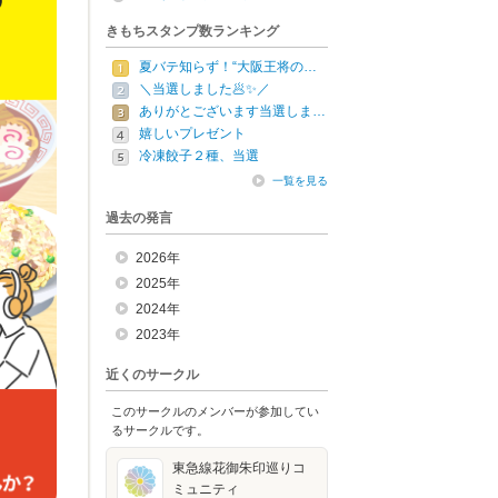
きもちスタンプ数ランキング
夏バテ知らず！“大阪王将の…
＼当選しました🥟✨／
ありがとございます当選しま…
嬉しいプレゼント
冷凍餃子２種、当選
一覧を見る
過去の発言
2026年
2025年
2024年
2023年
近くのサークル
このサークルのメンバーが参加してい
るサークルです。
東急線花御朱印巡りコ
ミュニティ