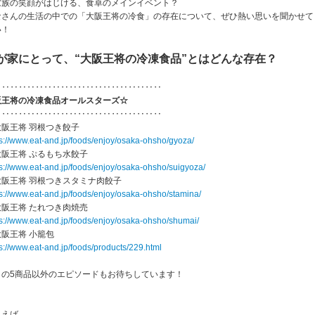
家族の笑顔がはじける、食卓のメインイベント？
なさんの生活の中での「大阪王将の冷食」の存在について、ぜひ熱い思いを聞かせて
い！
が家にとって、“大阪王将の冷凍食品”とはどんな存在？
‥‥‥‥‥‥‥‥‥‥‥‥‥‥‥‥‥‥‥‥
阪王将の冷凍食品オールスターズ☆
‥‥‥‥‥‥‥‥‥‥‥‥‥‥‥‥‥‥‥‥
大阪王将 羽根つき餃子
ps://www.eat-and.jp/foods/enjoy/osaka-ohsho/gyoza/
大阪王将 ぷるもち水餃子
ps://www.eat-and.jp/foods/enjoy/osaka-ohsho/suigyoza/
大阪王将 羽根つきスタミナ肉餃子
ps://www.eat-and.jp/foods/enjoy/osaka-ohsho/stamina/
大阪王将 たれつき肉焼売
ps://www.eat-and.jp/foods/enjoy/osaka-ohsho/shumai/
阪王将 小籠包
s://www.eat-and.jp/foods/products/229.html
この5商品以外のエピソードもお待ちしています！
とえば、