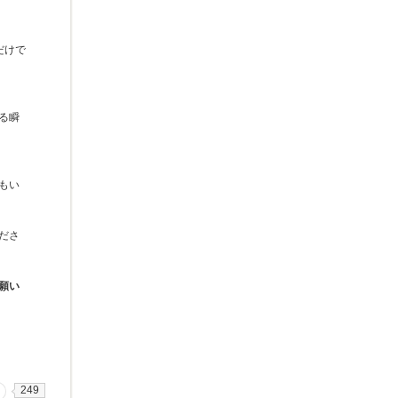
だけで
る瞬
もい
ださ
願い
249