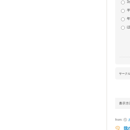
3
半
サーク
from:
我