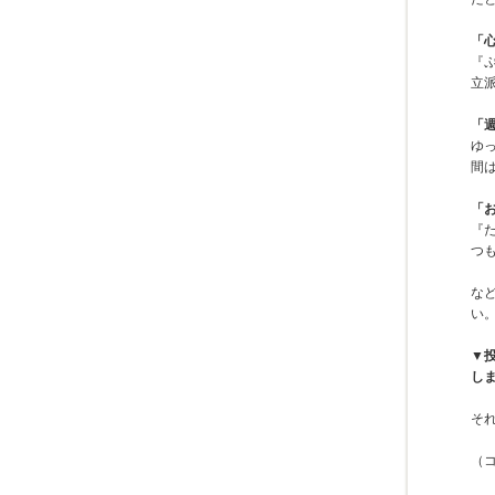
「
『
立
「
ゆ
間
「
『
つ
な
い
▼
し
そ
（