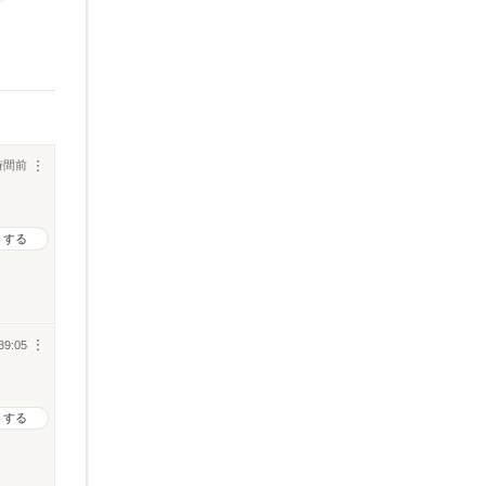
時間前
︙
トする
39:05
︙
トする