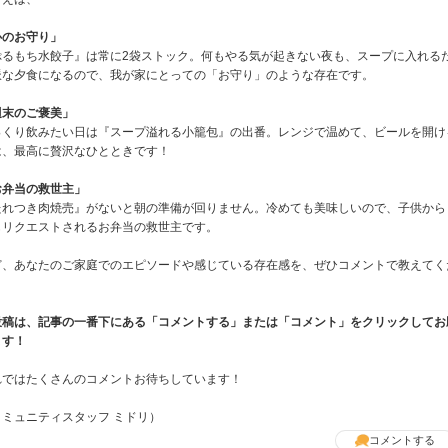
心のお守り」
ぷるもち水餃子』は常に2袋ストック。何もやる気が起きない夜も、スープに入れる
派な夕食になるので、我が家にとっての「お守り」のような存在です。
週末のご褒美」
っくり飲みたい日は『スープ溢れる小籠包』の出番。レンジで温めて、ビールを開け
は、最高に贅沢なひとときです！
お弁当の救世主」
たれつき肉焼売』がないと朝の準備が回りません。冷めても美味しいので、子供から
もリクエストされるお弁当の救世主です。
ど、あなたのご家庭でのエピソードや感じている存在感を、ぜひコメントで教えてく
。
投稿は、記事の一番下にある「コメントする」または「コメント」をクリックしてお
ます！
れではたくさんのコメントお待ちしています！
コミュニティスタッフ ミドリ）
コメントする