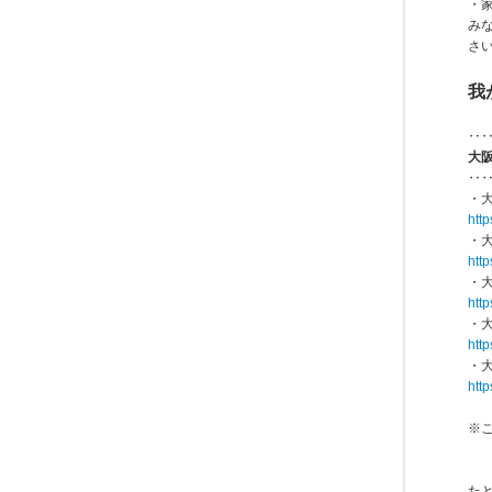
・
み
さ
我
‥
大
‥
・
htt
・
htt
・
htt
・
htt
・大
http
※
た