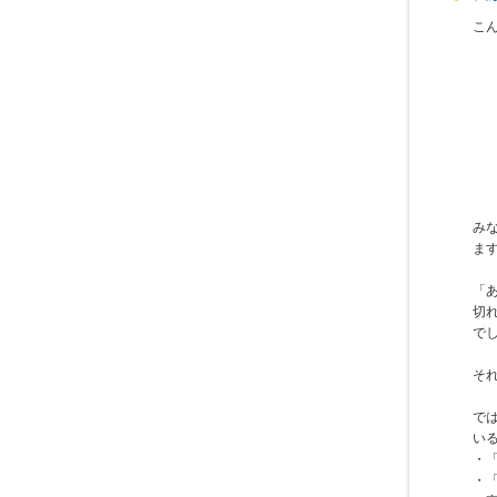
こ
み
ま
「
切
で
そ
で
い
・
・