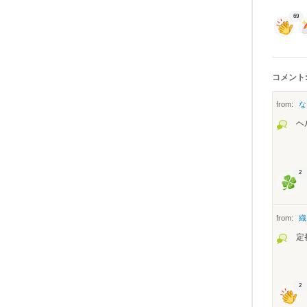
69
コメント:
from:
な
ヘ
2
from:
織
定
2