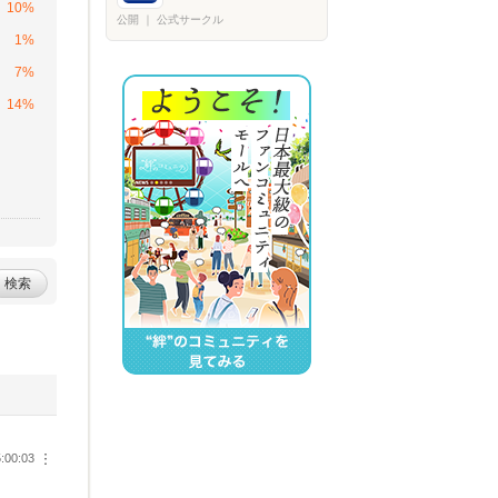
10%
公開
｜
公式サークル
1%
7%
14%
検索
:00:03
︙