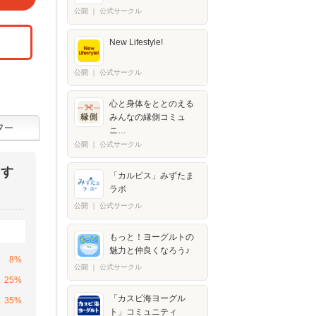
公開
｜
公式サークル
New Lifestyle!
公開
｜
公式サークル
心と身体をととのえる
みんなの縁側コミュ
ニ…
公開
｜
公式サークル
ます
「カルピス」みずたま
ラボ
公開
｜
公式サークル
もっと！ヨーグルトの
魅力と仲良くなろう♪
8%
公開
｜
公式サークル
25%
「カスピ海ヨーグル
35%
ト」コミュニティ