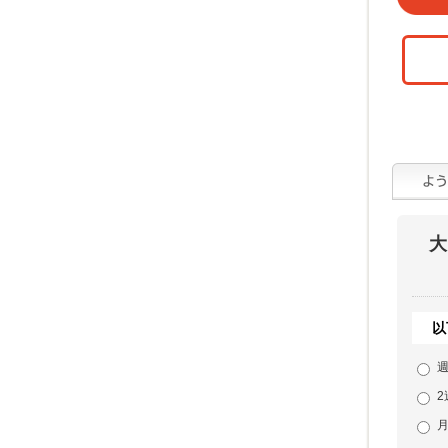
大
以
週
2
月