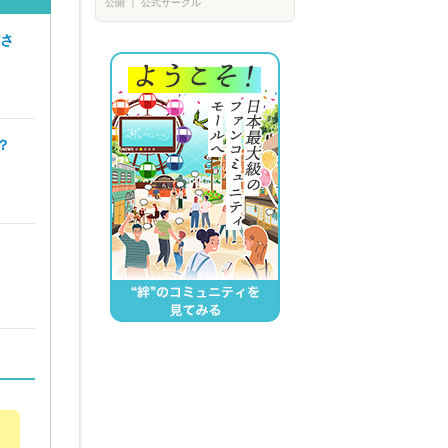
公開
｜
公式サークル
ださ
？