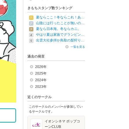
きもちスタンプ数ランキング
夏ならここ！冬ならこれ！あ…
山陰には行ったことが無いの…
夏なら日本海。冬ならカニ。
やはり夏は家族でグランピン…
出雲大社参拝か鳥取の梨狩り…
一覧を見る
過去の発言
2026年
2025年
2024年
2023年
近くのサークル
このサークルのメンバーが参加してい
るサークルです。
イオンシネマ ポップコ
ーンCLUB