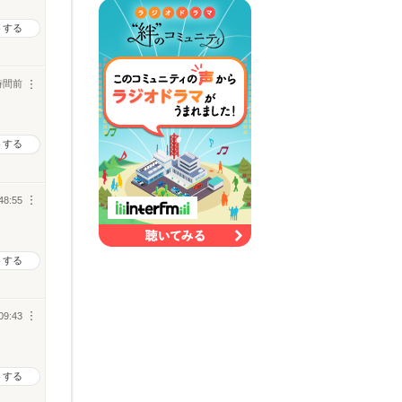
トする
時間前
︙
トする
48:55
︙
トする
09:43
︙
トする