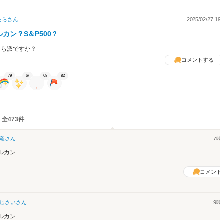
あら
さん
2025/02/27 19
ルカン？S＆P500？
ちら派ですか？
コメントする
79
67
68
82
 全473件
竜
さん
7
ルカン
コメン
じさい
さん
9
ルカン