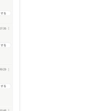
トする
07:35
︙
トする
49:29
︙
トする
50:48
︙