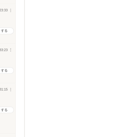
23:33
︙
トする
33:23
︙
トする
31:15
︙
トする