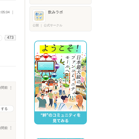
飲みラボ
:05:04
︙
公開
｜
公式サークル
473
時間前
︙
トする
時間前
︙