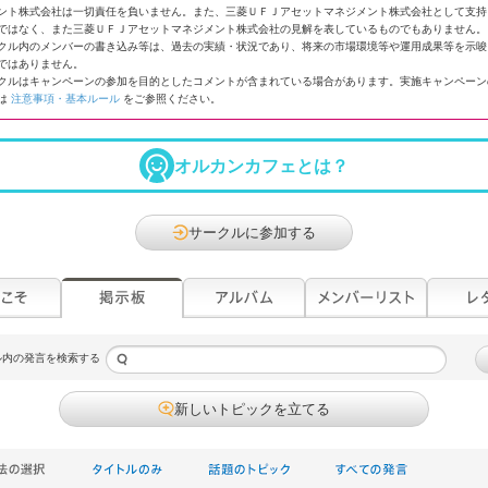
ント株式会社は一切責任を負いません。また、三菱ＵＦＪアセットマネジメント株式会社として支持
ではなく、また三菱ＵＦＪアセットマネジメント株式会社の見解を表しているものでもありません。
クル内のメンバーの書き込み等は、過去の実績・状況であり、将来の市場環境等や運用成果等を示唆
ではありません。
クルはキャンペーンの参加を目的としたコメントが含まれている場合があります。実施キャンペーン
は
注意事項・基本ルール
をご参照ください。
オルカンカフェとは？
サークルに参加する
ル内の発言を検索する
新しいトピックを立てる