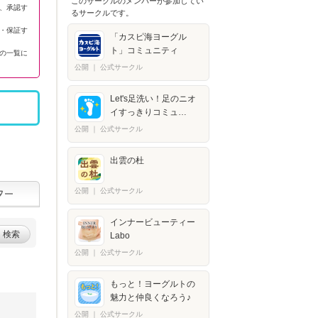
このサークルのメンバーが参加してい
、承認す
るサークルです。
・保証す
「カスピ海ヨーグル
ト」コミュニティ
の一覧に
公開
｜
公式サークル
Let's足洗い！足のニオ
イすっきりコミュ…
公開
｜
公式サークル
出雲の杜
公開
｜
公式サークル
インナービューティー
検索
Labo
公開
｜
公式サークル
もっと！ヨーグルトの
魅力と仲良くなろう♪
公開
｜
公式サークル