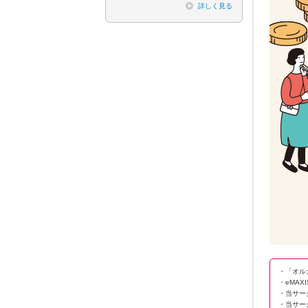
詳しく見る
・「オル
・eMAX
・当サー
・当サー