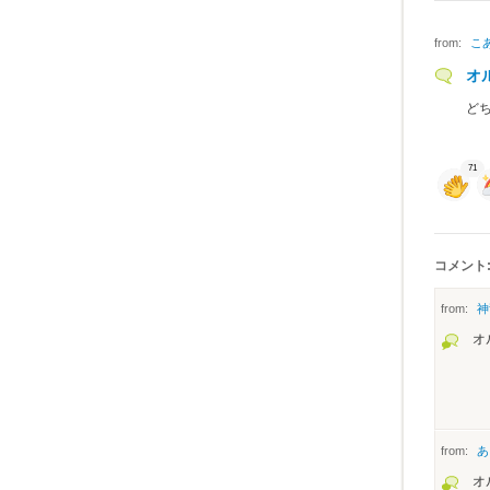
from:
こ
オ
ど
71
コメント:
from:
神
オ
from:
あ
オ