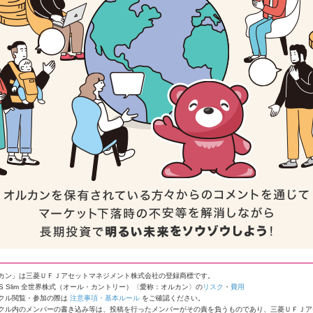
カン」は三菱ＵＦＪアセットマネジメント株式会社の登録商標です。
IS Slim 全世界株式（オール・カントリー）〈愛称：オルカン〉の
リスク
・
費用
クル閲覧・参加の際は
注意事項・基本ルール
をご確認ください。
クル内のメンバーの書き込み等は、投稿を行ったメンバーがその責を負うものであり、三菱ＵＦＪア