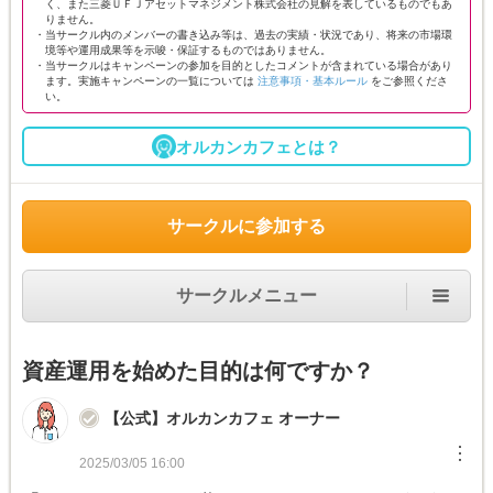
く、また三菱ＵＦＪアセットマネジメント株式会社の見解を表しているものでもあ
りません。
・当サークル内のメンバーの書き込み等は、過去の実績・状況であり、将来の市場環
境等や運用成果等を示唆・保証するものではありません。
・当サークルはキャンペーンの参加を目的としたコメントが含まれている場合があり
ます。実施キャンペーンの一覧については
注意事項・基本ルール
をご参照くださ
い。
オルカンカフェとは？
サークルに参加する
サークルメニュー
資産運用を始めた目的は何ですか？
【公式】オルカンカフェ オーナー
︙
2025/03/05 16:00