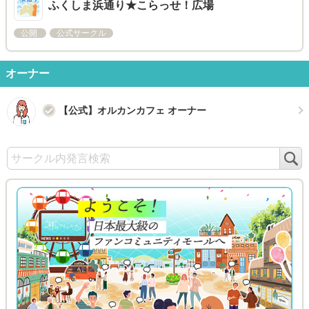
ふくしま浜通り★こらっせ！広場
公開
公式サークル
オーナー
【公式】オルカンカフェ オーナー
検
索