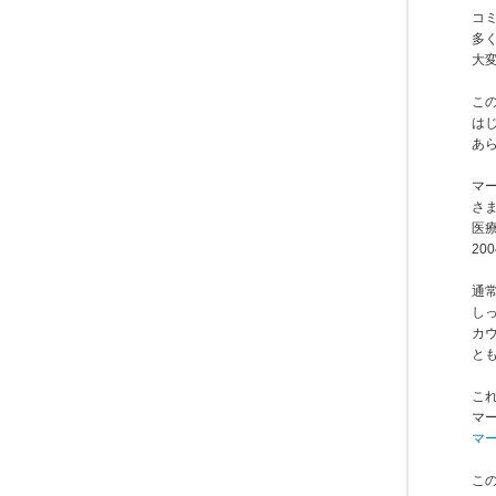
コ
多
大
こ
は
あ
マ
さ
医
20
通
し
カ
と
こ
マ
マ
こ