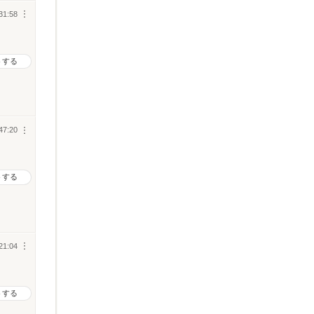
31:58
︙
トする
47:20
︙
トする
21:04
︙
トする