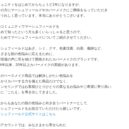
ミュニティをはじめてからちょうど1年になりますが、
くの方にマーシュフィールドやカバーメイクにご興味をもっていただき
変うれしく思っています。本当にありがとうございます。
のコミュニティでマーシュフィールドを
じめて知ったという方も多くいらっしゃると思うので、
らためてマーシュフィールドについてご紹介させてください。
ーシュフィールドはあざ、シミ、クマ、色素沈着、白斑、傷跡など、
まざまな肌の色悩みに応えるために、
療現場の声に耳を傾けて開発されたカバーメイクのブランドです。
04年以来、20年以上カバーメイクの実績があります。
常のベースメイク商品では解決しがたい色悩みを
っかりカバーする力を備えた商品だけでなく、
ウンセリングではお客様ひとりひとりの異なるお悩みやご希望に寄り添い、
もに「こたえ」を導き出してきました。
れからもあなたの肌の色悩みと向き合うパートナーとして、
ーシュフィールドをお役立ていただけたら嬉しいです。
ーシュフィールド公式サイトはこちら
のアカウントでは、みなさまから寄せられた