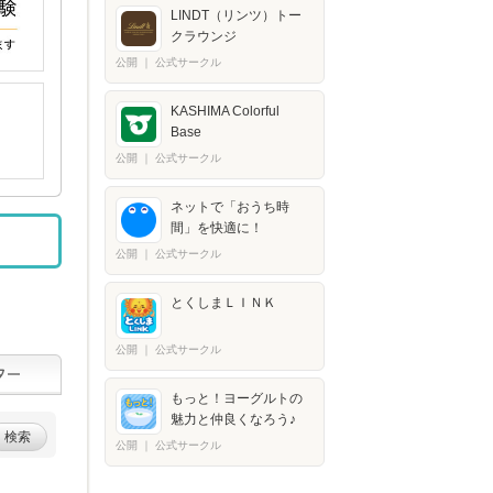
LINDT（リンツ）トー
クラウンジ
公開
｜
公式サークル
KASHIMA Colorful
Base
公開
｜
公式サークル
ネットで「おうち時
間」を快適に！
公開
｜
公式サークル
とくしまＬＩＮＫ
公開
｜
公式サークル
もっと！ヨーグルトの
魅力と仲良くなろう♪
検索
公開
｜
公式サークル