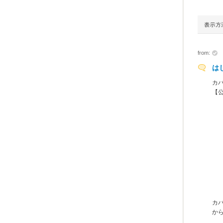
from:
は
カ
【
カ
か