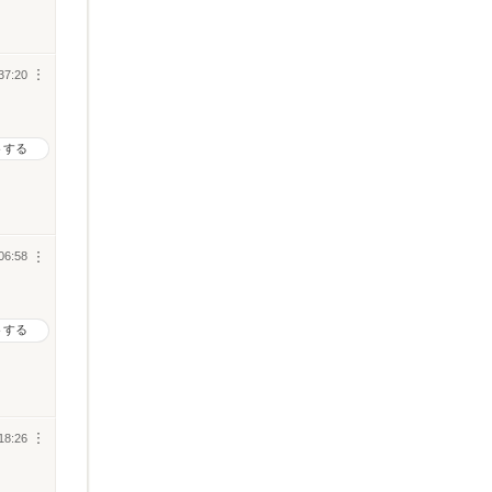
37:20
︙
トする
06:58
︙
トする
18:26
︙