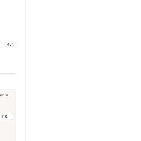
454
48:14
︙
トする