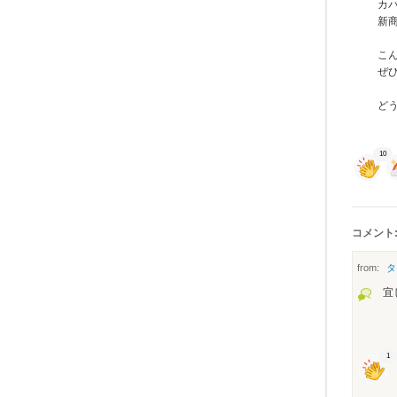
カ
新
こ
ぜ
ど
10
コメント:
from:
タ
宜
1