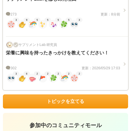
273
更新：8分前
3
9
5
5
5
5
3
サプリメントLab.研究員
栄養に興味を持ったきっかけを教えてください！
302
更新：2026/05/29 17:03
3
6
2
2
2
2
2
トピックを立てる
参加中のコミュニティモール