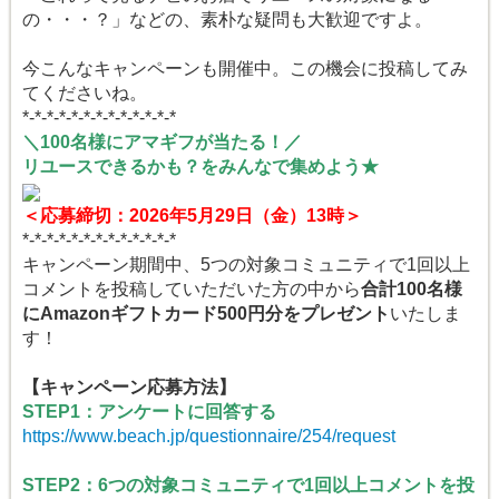
の・・・？」などの、素朴な疑問も大歓迎ですよ。
今こんなキャンペーンも開催中。この機会に投稿してみ
てくださいね。
*-*-*-*-*-*-*-*-*-*-*-*-*
＼100名様にアマギフが当たる！／
リユースできるかも？をみんなで集めよう★
＜応募締切：2026年5月29日（金）13時＞
*-*-*-*-*-*-*-*-*-*-*-*-*
キャンペーン期間中、5つの対象コミュニティで1回以上
コメントを投稿していただいた方の中から
合計100名様
にAmazonギフトカード500円分をプレゼント
いたしま
す！
【キャンペーン応募方法】
STEP1：アンケートに回答する
https://www.beach.jp/questionnaire/254/request
STEP2：6つの対象コミュニティで1回以上コメントを投