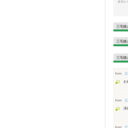
参加から
三毛猫
三毛猫
三毛猫
from:
三
お
from:
三
演
from:
三