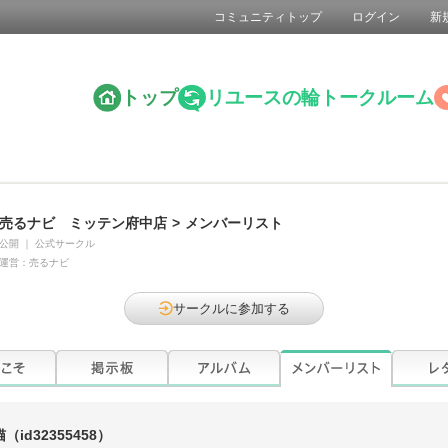
コミュニティトップ
ログイン
新
トップ
リユースの輪トークルーム
売るナビ ミッテン府中店
>
メンバーリスト
公開
｜
公式サークル
運営：
売るナビ
サークルに参加する
猫
（id32355458）