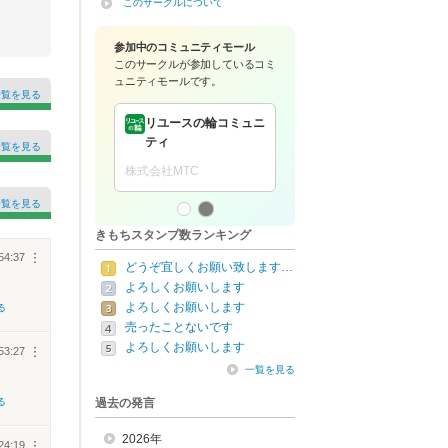
このサークルについて
参加中のコミュニティモール
このサークルが参加している
コミ
ュニティモールです。
一覧を見る
リユースの輪コミュニ
きたて！公式サーク
ティ
館
一覧を見る
株式会社
株式会社MTC
一覧を見る
きもちスタンプ数ランキング
54:37
︙
どうぞ宜しくお願い致します…
よろしくお願いします
よろしくお願いします
る
売ったことないです
よろしくお願いします
53:27
︙
一覧を見る
る
過去の発言
2026年
24:19
︙