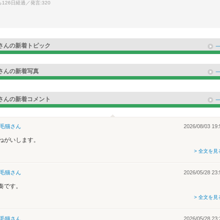
126日経過／発言:320
さんの新着トピック
で
ル
さんの新着写真
クオン
さんの新着コメント
毛猫
さん
2026/08/03 19:
ねがいします。
> 全文を見
毛猫
さん
2026/05/28 23:
奏です。
> 全文を見
毛猫
さん
2026/05/28 23: