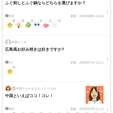
ふぐ刺しとふぐ鍋ならどちらを選びますか？
202
更新：2026/08/03 14:02
6
2
1
1
1
2
木曽ヒノキ
広島風お好み焼きは好きですか?
12
更新：2026/07/31 12:11
2
中国りろかるスタッフ りろか
中国といえばココ！コレ！
962
更新：2026/07/31 11:12