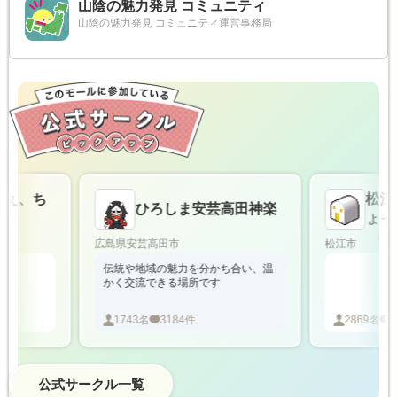
山陰の魅力発見 コミュニティ
山陰の魅力発見 コミュニティ運営事務局
、ち
松江と
ひろしま安芸高田神楽
ょっと
広島県安芸高田市
松江市
伝統や地域の魅力を分かち合い、温
かく交流できる場所です
1743
名
3184
件
2869
名
1564
公式サークル一覧