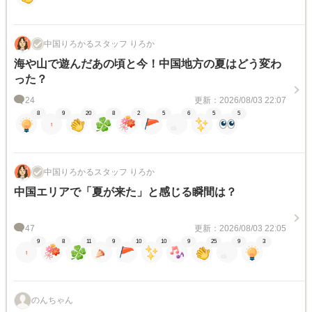
中国りろかるスタッフ りろか
海や山で遊んだあの頃と今！中国地方の夏はどう変わ
った？
24
更新：2026/08/03 22:07
8
9
20
8
2
5
6
5
5
中国りろかるスタッフ りろか
中国エリアで「夏が来た」と感じる瞬間は？
47
更新：2026/08/03 22:05
9
8
11
9
10
10
9
25
9
3
のんちゃん