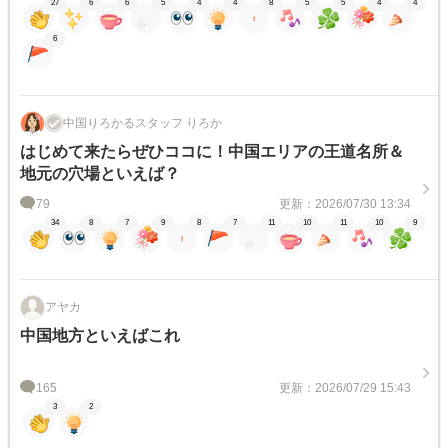
27
6
6
5
4
4
8
5
5
4
4
6
中国りろかるスタッフ りろか
はじめて来たらぜひココに！中国エリアの王道名所＆
地元の穴場といえば？
79
更新：2026/07/30 13:34
34
8
7
9
8
7
11
10
11
10
9
アヤカ
中国地方といえばこれ
165
更新：2026/07/29 15:43
3
2