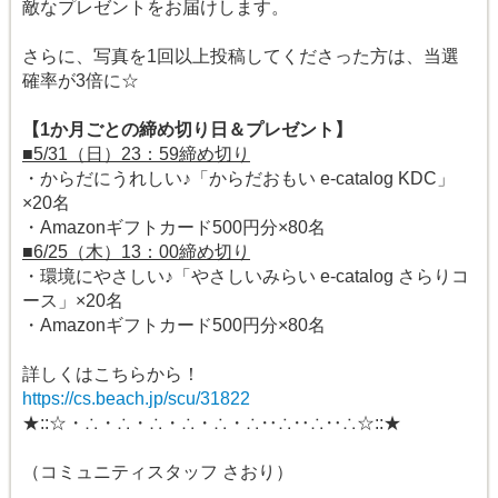
敵なプレゼントをお届けします。
さらに、写真を1回以上投稿してくださった方は、当選
確率が3倍に☆
【1か月ごとの締め切り日＆プレゼント】
■5/31（日）23：59締め切り
・からだにうれしい♪「からだおもい e-catalog KDC」
×20名
・Amazonギフトカード500円分×80名
■6/25（木）13：00締め切り
・環境にやさしい♪「やさしいみらい e-catalog さらりコ
ース」×20名
・Amazonギフトカード500円分×80名
詳しくはこちらから！
https://cs.beach.jp/scu/31822
★::☆・∴・∴・∴・∴・∴・∴‥∴‥∴‥∴☆::★
（コミュニティスタッフ さおり）