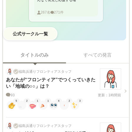
んなで発見し応援する場
267
名
271
件
公式サークル一覧
タイトルのみ
すべての発言
福島浜通りフロンティアスタッフ
あなたが“フロンティア”でつくっていきた
い「地域の○○」は？
93
更新：1時間前
5
2
1
1
4
2
3
福島浜通りフロンティアスタッフ