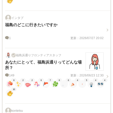
インタブ
福島のどこに行きたいですか
1
更新：2026/07/27 20:02
福島浜通りフロンティアスタッフ
あなたにとって、福島浜通りってどんな場
所？
149
更新：2026/06/23 12:30
6
2
2
6
7
6
6
4
5
4
4
10
kontetsu