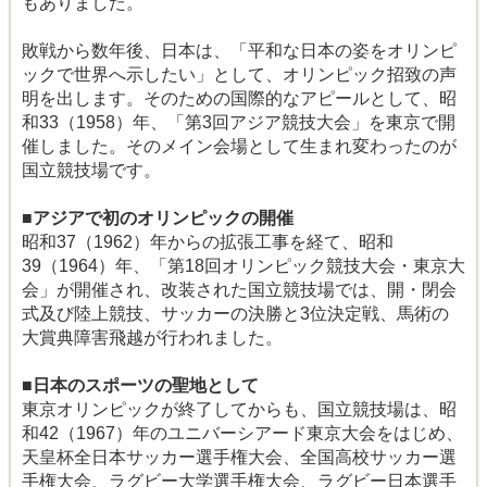
もありました。
敗戦から数年後、日本は、「平和な日本の姿をオリンピ
ックで世界へ示したい」として、オリンピック招致の声
明を出します。そのための国際的なアピールとして、昭
和33（1958）年、「第3回アジア競技大会」を東京で開
催しました。そのメイン会場として生まれ変わったのが
国立競技場です。
■アジアで初のオリンピックの開催
昭和37（1962）年からの拡張工事を経て、昭和
39（1964）年、「第18回オリンピック競技大会・東京大
会」が開催され、改装された国立競技場では、開・閉会
式及び陸上競技、サッカーの決勝と3位決定戦、馬術の
大賞典障害飛越が行われました。
■日本のスポーツの聖地として
東京オリンピックが終了してからも、国立競技場は、昭
和42（1967）年のユニバーシアード東京大会をはじめ、
天皇杯全日本サッカー選手権大会、全国高校サッカー選
手権大会、ラグビー大学選手権大会、ラグビー日本選手