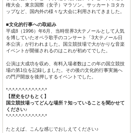
権大会、東京国際（女子）マラソン、サッカートヨタカ
ップなど、国内外の様々な大会に利用されてきました。
■文化的行事への取組み
平成8（1996）年6月、当時世界3大テノールとして人気
を博していたオペラ歌手のコンサート「3大テノール日
本公演」が行われました。国立競技場で大がかりな音楽
イベントが開催されるのはこれが初めてでした。
公演は大成功を収め、有料入場者数はこの年の国立競技
場の第1位を記録しました。その後の文化的行事実施へ
の門戸開放を後押しするイベントでした。
*-*-*-*-*-*-*-*-*-*-*-*-*
【歴史をひもとく】
国立競技場ってどんな場所？知っていることを聞かせて
ください♪
*-*-*-*-*-*-*-*-*-*-*-*-*
たとえば、こんな感じでおしえてください♪