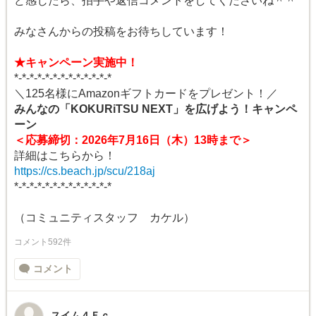
ど感じたら、拍手や返信コメントをしてくださいね＾＾
みなさんからの投稿をお待ちしています！
★キャンペーン実施中！
*-*-*-*-*-*-*-*-*-*-*-*-*
＼125名様にAmazonギフトカードをプレゼント！／
みんなの「KOKURiTSU NEXT」を広げよう！キャンペ
ーン
＜応募締切：2026年7月16日（木）13時まで＞
詳細はこちらから！
https://cs.beach.jp/scu/218aj
*-*-*-*-*-*-*-*-*-*-*-*-*
（コミュニティスタッフ カケル）
コメント592件
コメント
スイム４Ｆｃ