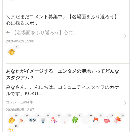
＼まだまだコメント募集中／【名場面をふり返ろう】
心に残るスポ…
【名場面をふり返ろう】心に…
2026/05/29 15:00
7
あなたがイメージする「エンタメの聖地」ってどんな
スタジアム？
みなさん、こんにちは。コミュニティスタッフのカケ
ルです。KOKU…
コメント1,494件
2026/05/25 12:07
59
18
18
24
24
25
20
20
23
17
25
23