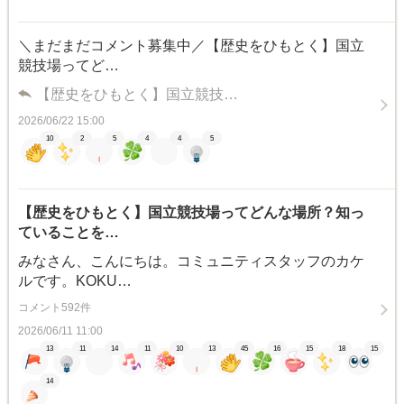
＼まだまだコメント募集中／【歴史をひもとく】国立
競技場ってど…
【歴史をひもとく】国立競技…
2026/06/22 15:00
10
2
5
4
4
5
【歴史をひもとく】国立競技場ってどんな場所？知っ
ていることを…
みなさん、こんにちは。コミュニティスタッフのカケ
ルです。KOKU…
コメント592件
2026/06/11 11:00
13
11
14
11
10
13
45
16
15
18
15
14