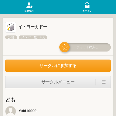
新規登録
ログイン
イトヨーカドー
公開
メンバー数：4人
チャットに入る
サークルに参加する
サークルメニュー
ども
Yuki10009