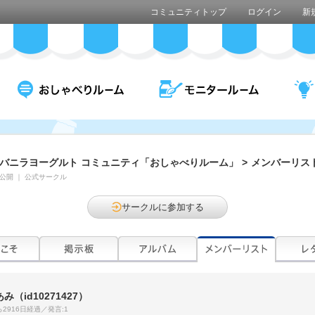
コミュニティトップ
ログイン
新
バニラヨーグルト コミュニティ「おしゃべりルーム」
>
メンバーリス
公開
｜
公式サークル
サークルに参加する
あみ
（id10271427）
2916日経過／発言:1