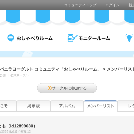
コミュニティトップ
ログイン
新
バニラヨーグルト コミュニティ「おしゃべりルーム」
>
メンバーリス
公開
｜
公式サークル
サークルに参加する
とも
（id12899030）
2329日経過／発言:12