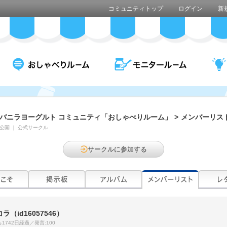
コミュニティトップ
ログイン
新
バニラヨーグルト コミュニティ「おしゃべりルーム」
>
メンバーリス
公開
｜
公式サークル
サークルに参加する
コラ
（id16057546）
1742日経過／発言:100