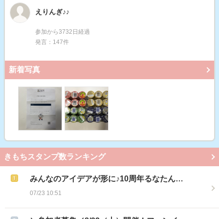
えりんぎ♪♪
参加から3732日経過
発言：147件
新着写真
きもちスタンプ数ランキング
みんなのアイデアが形に♪10周年るなたん…
07/23 10:51