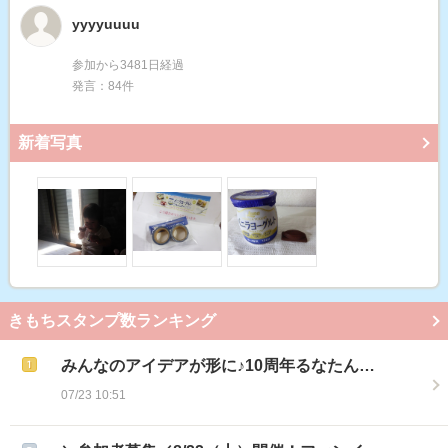
yyyyuuuu
参加から3481日経過
発言：84件
新着写真
きもちスタンプ数ランキング
みんなのアイデアが形に♪10周年るなたん…
07/23 10:51