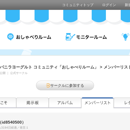
コミュニティトップ
ログイン
新
バニラヨーグルト コミュニティ「おしゃべりルーム」
>
メンバーリス
公開
｜
公式サークル
サークルに参加する
（id8540500）
3194日経過／発言:1