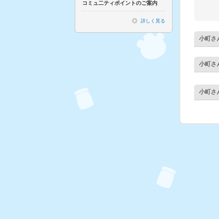
コミュ二ティポイントのご案内
詳しく見る
小町
さ
小町
さ
小町
さ