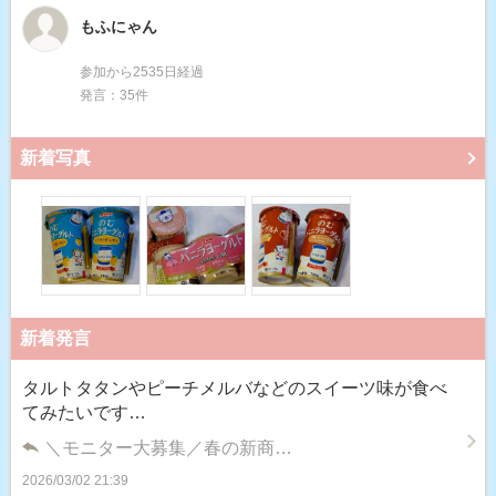
もふにゃん
参加から2535日経過
発言：35件
新着写真
新着発言
タルトタタンやピーチメルバなどのスイーツ味が食べ
てみたいです…
＼モニター大募集／春の新商…
2026/03/02 21:39