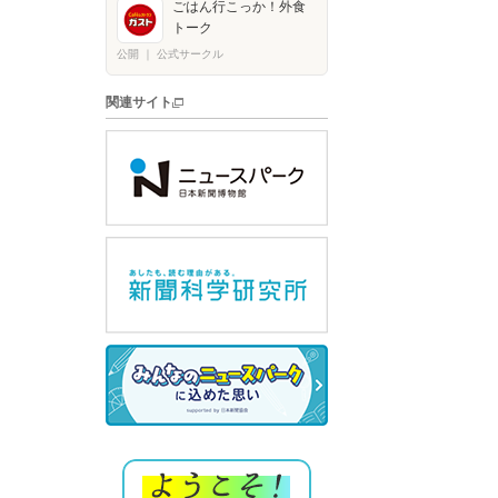
ごはん行こっか！外食
トーク
公開
｜
公式サークル
関連サイト