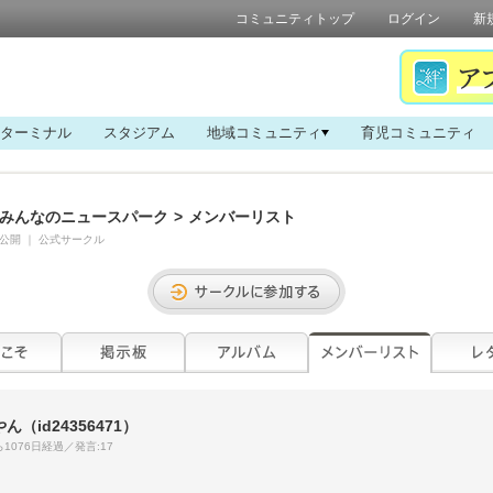
コミュニティトップ
ログイン
新
ターミナル
スタジアム
地域コミュニティ
育児コミュニティ
みんなのニュースパーク
>
メンバーリスト
公開
｜
公式サークル
やん
（id24356471）
1076日経過／発言:17