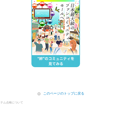
icon
このページのトップに戻る
ステム点検について