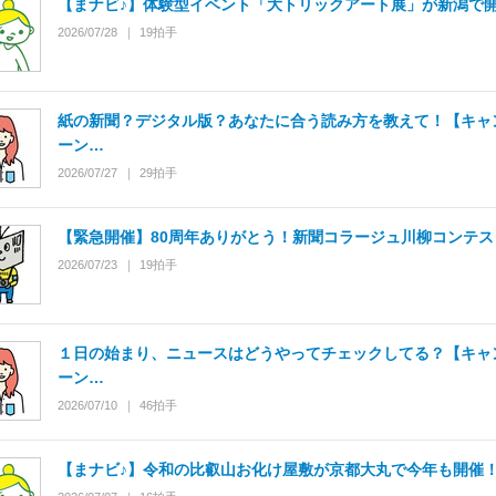
【まナビ♪】体験型イベント「大トリックアート展」が新潟で
2026/07/28
19
拍手
紙の新聞？デジタル版？あなたに合う読み方を教えて！【キャ
ーン…
2026/07/27
29
拍手
【緊急開催】80周年ありがとう！新聞コラージュ川柳コンテス
2026/07/23
19
拍手
１日の始まり、ニュースはどうやってチェックしてる？【キャ
ーン…
2026/07/10
46
拍手
【まナビ♪】令和の比叡山お化け屋敷が京都大丸で今年も開催