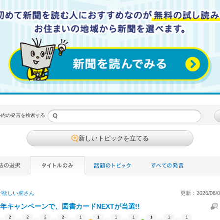
ル内の発言を検索する
新しいトピックを立てる
が欲しい虎
さん
更新：2026/08/01
周年キャンペーンで、図書カードNEXTが当選!!
2
2
2
2
1
1
1
1
1
1
1