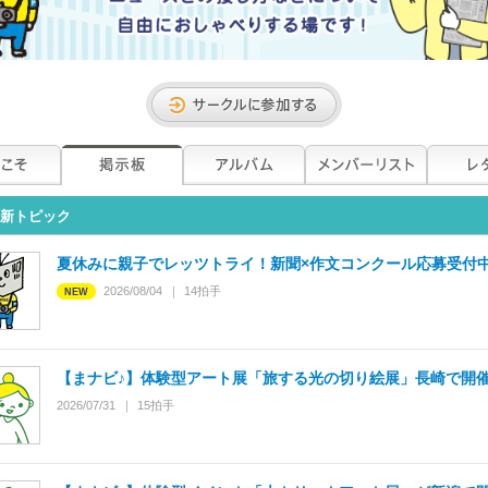
新トピック
夏休みに親子でレッツトライ！新聞×作文コンクール応募受付
2026/08/04
14
拍手
【まナビ♪】体験型アート展「旅する光の切り絵展」長崎で開
2026/07/31
15
拍手