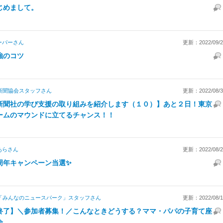
じめまして。
ーパー
さん
更新：2022/09/20
強のコツ
新聞協会スタッフ
さん
更新：2022/08/31
新聞社の学び支援の取り組みを紹介します（１０）】あと２日！東京
ームのマウンドに立てるチャンス！！
あら
さん
更新：2022/08/24
周年キャンペーン当選✨
「みんなのニュースパーク」スタッフ
さん
更新：2022/08/17
終了】＼参加者募集！／こんなときどうする？ママ・パパの子育て座
会