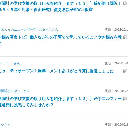
新聞社の学び支援の取り組みを紹介します（１５）】締め切り間近！
学３～６年生対象・自由研究に使える親子SDGs教室
「みんなのニュースパーク」スタッフ
さん
更新：2022/10/13
お悩み募集トピ】働きながらの子育てで思っていることやお悩みを教
て
ルーバード
さん
更新：2022/10/01
ミュニティオープン１周年コメントありがとう賞に当選しました
新聞協会スタッフ
さん
更新：2022/09/29
新聞社の学び支援の取り組みを紹介します（１２）】若手ゴルファー
登竜門に挑戦してみませんか？
さい
さん
更新：2022/09/21