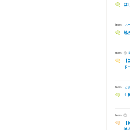
は
from:
ス
勉
from:
【
ド
from:
と
１
from:
【
談