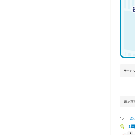
サーク
from:
翼
1
4