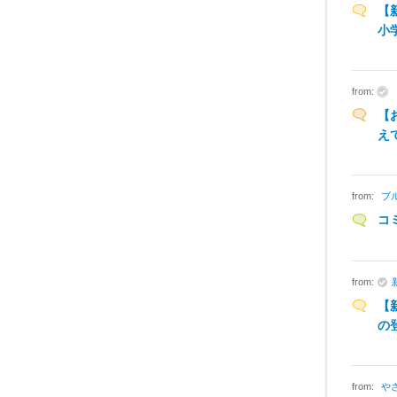
【
小
from:
【
え
from:
ブ
コ
from:
【
の
from:
や