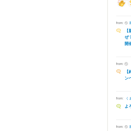
from:
【
ぜ
開
from:
【
ン
from:
く
よ
from: