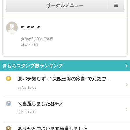
サークルメニュー
minnminn
参加から1034日経過
発言：11件
きもちスタンプ数ランキング
夏バテ知らず！“大阪王将の冷食”で元気ご…
07/10 15:00
＼当選しました🥟✨／
07/23 12:16
ありがとございます当選しました