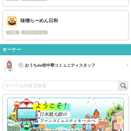
味噌らーめん日和
公開
公式サークル
オーナー
おうちde街中華コミュニティスタッフ
検
索