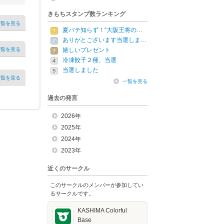
きもちスタンプ数ランキング
一覧を見る
夏バテ知らず！“大阪王将の…
ありがとございます当選しま…
一覧を見る
嬉しいプレゼント
冷凍餃子２種、当選
当選しました
一覧を見る
一覧を見る
過去の発言
2026年
2025年
2024年
2023年
近くのサークル
このサークルのメンバーが参加してい
るサークルです。
KASHIMA Colorful
Base