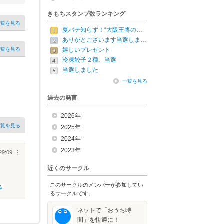
きもちスタンプ数ランキング
一覧を見る
夏バテ知らず！“大阪王将の…
ありがとございます当選しま…
一覧を見る
嬉しいプレゼント
冷凍餃子２種、当選
当選しました
一覧を見る
過去の発言
2026年
一覧を見る
2025年
2024年
2023年
29:09
︙
近くのサークル
このサークルのメンバーが参加してい
る
るサークルです。
ネットで「おうち時
間」を快適に！