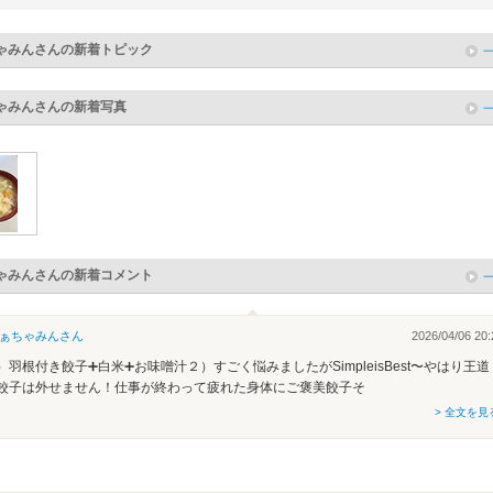
ゃみん
さんの新着トピック
ゃみん
さんの新着写真
ゃみん
さんの新着コメント
ぁちゃみん
さん
2026/04/06 20:
）羽根付き餃子➕白米➕️お味噌汁２）すごく悩みましたがSimpleisBest〜やはり王道
餃子は外せません！仕事が終わって疲れた身体にご褒美餃子そ
> 全文を見