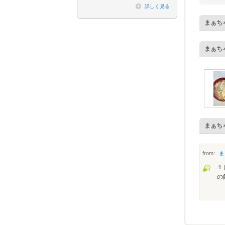
詳しく見る
まぁち
まぁち
まぁち
from:
ま
１
の