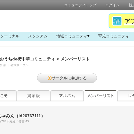
コミュニティトップ
ログイン
新
ターミナル
スタジアム
地域コミュニティ
育児コミュニティ
おうちde街中華コミュニティ
>
メンバーリスト
公開
｜
公式サークル
サークルに参加する
ちゃみん
（id26767111）
783日経過／発言:45