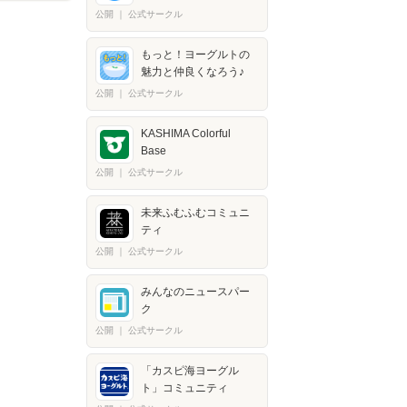
公開
｜
公式サークル
もっと！ヨーグルトの
魅力と仲良くなろう♪
公開
｜
公式サークル
KASHIMA Colorful
Base
公開
｜
公式サークル
未来ふむふむコミュニ
ティ
公開
｜
公式サークル
みんなのニュースパー
ク
公開
｜
公式サークル
「カスピ海ヨーグル
ト」コミュニティ