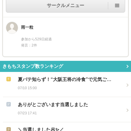
サークルメニュー
雨一粒
参加から529日経過
発言：2件
きもちスタンプ数ランキング
夏バテ知らず！“大阪王将の冷食”で元気ご…
07/10 15:00
ありがとございます当選しました
07/23 17:41
＼当選しました🥟✨／