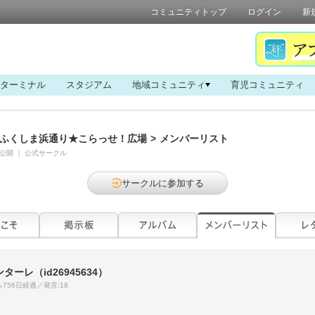
コミュニティトップ
ログイン
新
ターミナル
スタジアム
地域コミュニティ
育児コミュニティ
ふくしま浜通り★こらっせ！広場
>
メンバーリスト
公開
｜
公式サークル
サークルに参加する
ンターレ
（id26945634）
756日経過／発言:18