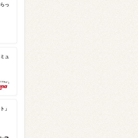
らっ
ミュ
ト」