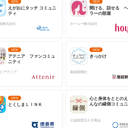
NEW
NEW
えがおにタッチ コミュニ
聞ける、話せる ヘ
ティ
ラーの部屋
NEW
NEW
アテニア ファンコミュ
きっかけ
ニティ
心と身体をととのえ
NEW
んなの縁側コミュニ
とくしまＬＩＮＫ