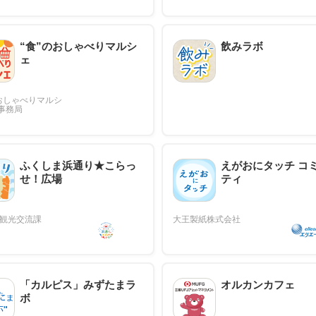
“食”のおしゃべりマルシ
飲みラボ
ェ
ふくしま浜通り★こらっ
えがおにタッチ コ
せ！広場
ティ
「カルピス」みずたまラ
オルカンカフェ
ボ