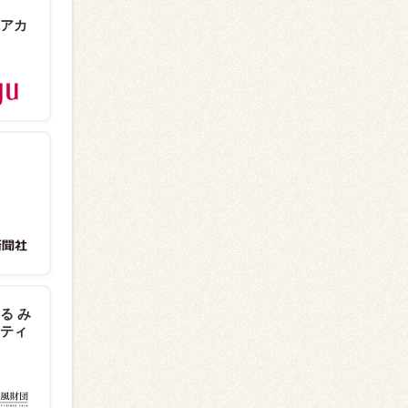
アカ
る み
ティ