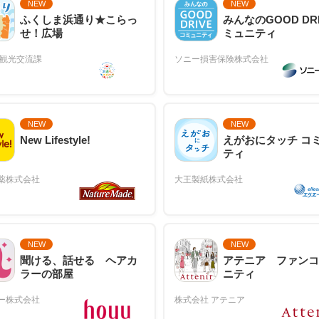
NEW
NEW
ふくしま浜通り★こらっ
みんなのGOOD DR
せ！広場
ミュニティ
NEW
NEW
New Lifestyle!
えがおにタッチ コ
ティ
NEW
NEW
聞ける、話せる ヘアカ
アテニア ファンコ
ラーの部屋
ニティ