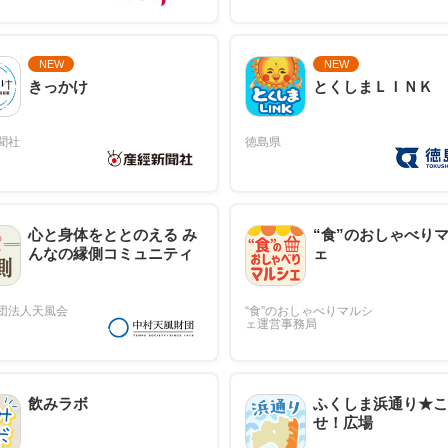
NEW
NEW
きっかけ
とくしまＬＩＮＫ
心と身体をととのえる み
“食”のおしゃべり
んなの縁側コミュニティ
ェ
飲みラボ
ふくしま浜通り★こ
せ！広場