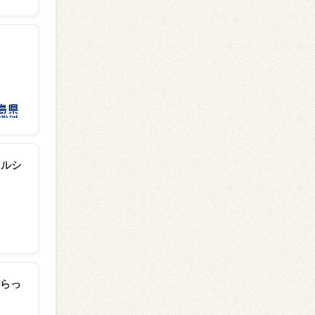
マルシ
らっ