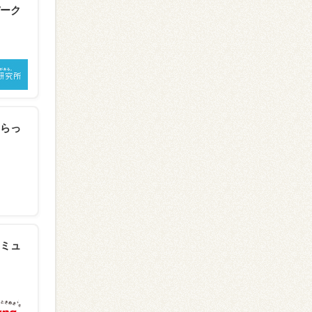
ーク
らっ
ミュ