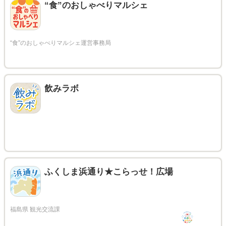
“食”のおしゃべりマルシェ
飲みラボ
ふくしま浜通り★こらっせ！広場