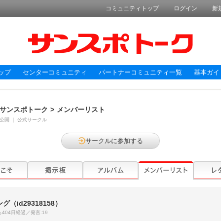
コミュニティトップ
ログイン
新
ップ
センターコミュニティ
パートナーコミュニティ一覧
基本ガイ
サンスポトーク
>
メンバーリスト
公開
｜
公式サークル
サークルに参加する
ング
（id29318158）
404日経過／発言:19