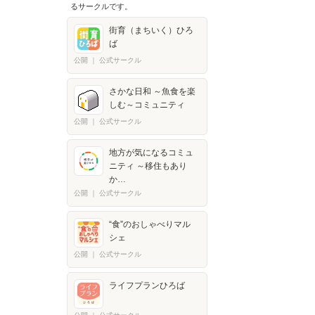
るサークルです。
街育（まちいく）ひろ
ば
公開
｜
公式サークル
さかな日和 ～魚食を楽
しむ～コミュニティ
公開
｜
公式サークル
地方が気になるコミュ
ニティ ～移住もあり
か…
公開
｜
公式サークル
“食”のおしゃべりマル
シェ
公開
｜
公式サークル
ライフプランひろば