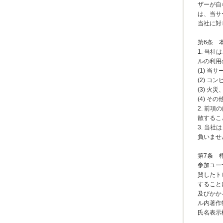
ザーが自
は、当サ
当社に対
第6条 
1. 当
ルの利用
(1) 
(2) 
(3) 
(4) 
2. 前
散するこ
3. 当
負いませ
第7条 
参加ユー
賛したト
すること
及びかか
ル内著作
氏名表示