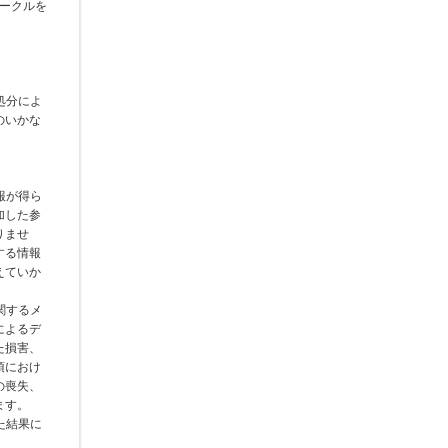
サークルを
処分によ
のいかな
報が得ら
加した参
りませ
する情報
えていか
関するメ
によるデ
た損害、
項におけ
の喪失、
ます。
た結果に