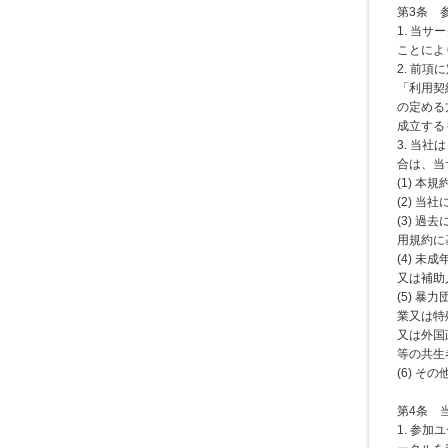
第3条
1. 当
ことによ
2. 前
「利用契
の定める
成立する
3. 当
合は、当
(1) 
(2) 
(3) 
用規約に
(4) 
又は補助
(5) 
業又は特
又は外国
等の共生
(6) 
第4条 
1. 参