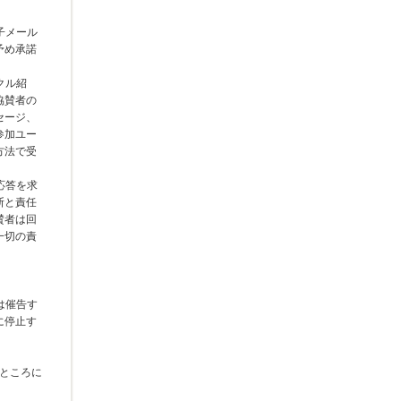
子メール
予め承諾
クル紹
協賛者の
セージ、
参加ユー
方法で受
応答を求
断と責任
賛者は回
一切の責
は催告す
に停止す
るところに