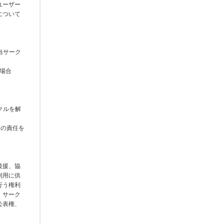
ユーザー
について
当サーク
う場合
クルを解
切の責任を
後援、協
利用に供
行う権利
、サーク
公表権、