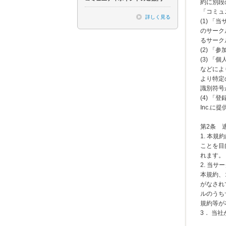
約に別段
「コミュ
詳しく見る
(1) 
のサーク
るサーク
(2) 
(3) 
などによ
より特定
識別符号
(4) 
Inc.
第2条
1. 本
ことを目
れます。
2. 当
本規約、
がなされ
ルのうち
規約等が
3． 当