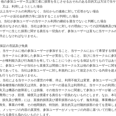
当社、他の参加ユーザー又は第三者に損害を生じさせるおそれのある目的又は方法で当
、又は、利用しようとした場合
6ヶ月以上当サークルの利用がなく、当社からの連絡に対して応答がない場合
参加ユーザーが反社会的勢力等に該当することが判明した場合
その他、当社が参加ユーザーの当サークル利用の継続を適当でないと判断した場合
項の処分がなされた場合、当社は参加ユーザーに対しその理由についての説明義務及び
ーザーに生じた損害に関する責任を一切負わず、参加ユーザーは直ちに当サークル
停止しなければなりません。
 保証の否認及び免責
社は、当サークルに他の参加ユーザーが参加すること、当サークルにおいて希望する情
、当サークルに参加した参加ユーザーが実在していること、並びに当サークルに参
ーが権利能力及び行為能力を有していることにつきいかなる保証も行うものではあ
に、参加ユーザーが当社から直接又は間接に当サークル又は他の参加ユーザーに関
合であっても、当社は参加ユーザーに対し本規約において規定されている内容を超
も行うものではありません。
社は、当社による当サークルの運営の中断、停止、利用不能又は変更、参加ユーザーに
等各種情報の削除又は消失、参加ユーザーの退会又は利用停止、当サークルの利用
失又は機器の故障若しくは損傷、その他当サークルに関連して参加ユーザーが被っ
費用につき、賠償、補償又は償還する責任を一切負わないものとします。なお、本
、損失及び費用」には、直接的損害及び通常損害のみならず、逸失利益、事業機会
喪失、事業の中断、その他間接的、特別的、派生的又は付随的損害の全てを意味し
社は、メッセージの内容の真実性、参加ユーザーがメッセージの内容に基づいて行動し
かなる責任も負わないものとします。