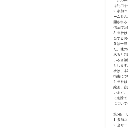
ークルを
は利用を
2. 参
ームを含
開される
信及び公
3. 当
当するお
又は一部
た、他の
あると判
いる当該
とします
社は、本
損害につ
4. 当
絵画、音
います。
に削除で
について
第5条 
1. 参
2. 当