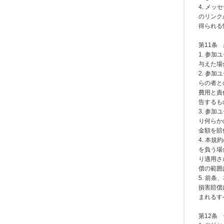
4. メ
のリンク
得られる
第11条
1. 参
与えた場
2. 参
らの者と
費用と責
告するも
3. 参
り何らか
金額を賠
4. 本
を負う場
り適用さ
償の範囲
5. 前
損害賠償
まれるす
第12条