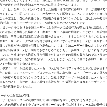
利用することができます。但し、当社は、当社の裁量に基づき、当サークルの一部
当社が定める特定の参加ユーザーのみに限る場合があります。
加ユーザーは、当サークルにおいて送信した情報（送信の際に参加ユーザーが使用する
みます。以下、同じとします。）が当サークルを閲覧することのできる全ての者に
ことを認識し、自己の責任において情報の送受信を行うものとし、当社はかかる情
開に関して参加ユーザーに対して一切責任を負わないものとします。
社は、当サークルにおける参加ユーザーによるデータの送信行為が禁止行為に該当し、
それがあると判断した場合には、参加ユーザーに事前に通知することなく、当該情
を削除（事前の表示制限及び送信制限を含みます。）することができるものとしま
参加ユーザーのデータの送信行為が禁止行為のいずれかに該当し、又は、該当する
断して当社がその情報を削除した場合においては、参加ユーザーがBeachにおいて
情報が削除され、又は、閲覧できなくなることがあり、参加ユーザーはこれを了承
。なお、当社はかかる措置を行う権限を有しますがその義務を負うものではありま
項に基づき当社が一定の措置を行い、又は行わなかったことに基づき参加ユーザー
いて一切の責任を負いません。
社は、参加ユーザーが送受信したメッセージ及びその添付ファイルに記載又は添付され
声、映像、コンピューター・プログラムその他の著作物（以下、「サークル内著作
）を保存する義務を負うものではなく、当社は参加ユーザーが送受信したメッセー
きるものとし、当社は、本項に基づき当社が行った措置に基づき参加ユーザーに生
一切の責任を負いません。
サークルの運営及び管理
加ユーザーは当サークルの利用に関して当社の指示を遵守しなければなりません。
サークル内の発言を巡るトラブルその他当サークルの利用に関するクレーム及び紛争は