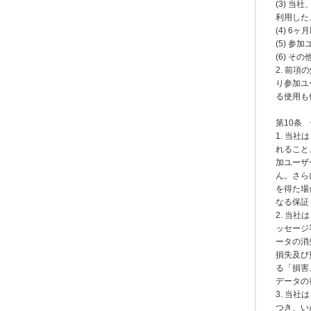
(3) 
利用した
(4) 
(5) 
(6) 
2. 前
り参加ユ
る使用も
第10条
1. 当
れること
加ユーザ
ん。さら
を得た場
なる保証
2. 当
ッセージ
ータの消
損失及び
る「損害
データの
3. 当
つき、い