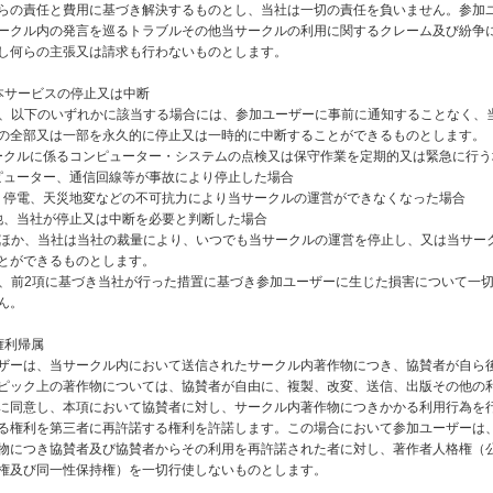
らの責任と費用に基づき解決するものとし、当社は一切の責任を負いません。参加
ークル内の発言を巡るトラブルその他当サークルの利用に関するクレーム及び紛争
し何らの主張又は請求も行わないものとします。
本サービスの停止又は中断
社は、以下のいずれかに該当する場合には、参加ユーザーに事前に通知することなく、
の全部又は一部を永久的に停止又は一時的に中断することができるものとします。
当サークルに係るコンピューター・システムの点検又は保守作業を定期的又は緊急に行
コンピューター、通信回線等が事故により停止した場合
火災、停電、天災地変などの不可抗力により当サークルの運営ができなくなった場合
その他、当社が停止又は中断を必要と判断した場合
項のほか、当社は当社の裁量により、いつでも当サークルの運営を停止し、又は当サー
とができるものとします。
社は、前2項に基づき当社が行った措置に基づき参加ユーザーに生じた損害について一
ん。
権利帰属
ザーは、当サークル内において送信されたサークル内著作物につき、協賛者が自ら
ピック上の著作物については、協賛者が自由に、複製、改変、送信、出版その他の
に同意し、本項において協賛者に対し、サークル内著作物につきかかる利用行為を
る権利を第三者に再許諾する権利を許諾します。この場合において参加ユーザーは
物につき協賛者及び協賛者からその利用を再許諾された者に対し、著作者人格権（
権及び同一性保持権）を一切行使しないものとします。