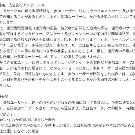
通知、広告及びアンケート等
社は、当サークルに係る重要情報を、参加ユーザーに対してサークルメッセージ及び電
で通知することがあるものとします。参加ユーザーは、かかる通知の受領について
とします。
賛者は、協賛者関連情報（協賛者の広告、協賛者の許諾した企業の広告、協賛者のサー
者が実施するインタビュー、アンケート及びキャンペーンの案内及び関連連絡等、
等に関する情報及び連絡を意味します。以下、同じとします。）を、サークルメッ
バナー及び電子メール等の方法で、参加ユーザーに送信することがあるものとし、
かる電子メール等の送信につき予め承諾するものとします。但し、協賛者の所定の
を通知した参加ユーザーについては、この限りではありません。
項に基づき参加ユーザーに対してインタビューやアンケートの案内など参加ユーザーの
セージが送付された場合には、かかるメッセージに対し、参加ユーザーは自己の判
回答し、又は、回答しないものとします。参加ユーザーが回答をした場合には、協
した相手先及びその相手先から回答を入手する者によるかかる回答の利用につき、
ません。
退会等
社は、参加ユーザーが、以下の各号のいずれかの事由に該当する場合は、事前に通知又
く、当該参加ユーザーを当サークルから退会させ、又は当サークルの利用を一時的
できます。
本規約のいずれかの条項に違反した場合
登録事項に虚偽の事実があることが判明した場合、又は登録事項の変更を本規約の定め
社に通知しなかった場合