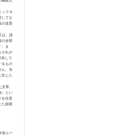
の機能又
ニックネ
対して公
報の送受
又は、該
報の全部
す。ま
おそれが
保存して
するもの
せん。当
に生じた
た文章、
物」とい
ジを任意
じた損害
参加ユー