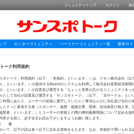
コミュニティトップ
ログイン
新
ップ
センターコミュニティ
パートナーコミュニティ一覧
基本ガイ
トーク利用規約
スポトーク」利用規約（以下、「本規約」といいます。）は、クオン株式会社（以
 Inc.」といいます。）の提供するBeachのシステムを利用して株式会社産業経済新聞
社」といいます。）が設置及び運営する「ちょっと世界が広がるコミュニティきっ
ルとして当社が設置及び運営する「サンスポトーク」（以下、「当サークル」とい
ご利用にあたり、ユーザーの皆様に遵守していただく事項ならびに当社及び当社の
ュニティに参加する者（スポンサー、協賛・後援企業、団体、自治体及び個人等。
協賛者」といいます。）とユーザーの皆様との間の権利義務関係について定める規
同意する前に、必ず全文お読み下さいますようお願い致します。
 定 義
おいて、以下の語は各々以下に定める意味をもちます。なお、本規約で用いられる