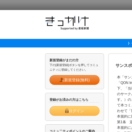
ト
新規登録がまだの方
サンスポ
下の[新規登録]ボタンを押してコミュ
ニティに登録してください。
本「サン
新規登録(無料)
「QON
下、「当
のサーク
す。）の
登録がお済みの方はこちら
て本コミ
ログイン
わせて「
本規約に
第1条
本規約に
コミュ二ティポイントのご案内