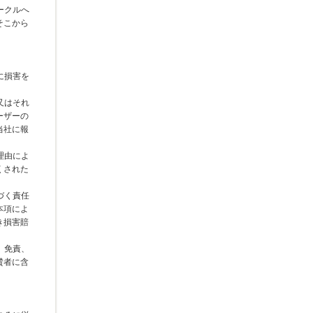
ークルへ
そこから
に損害を
又はそれ
ーザーの
当社に報
理由によ
くされた
づく責任
本項によ
き損害賠
、免責、
賛者に含