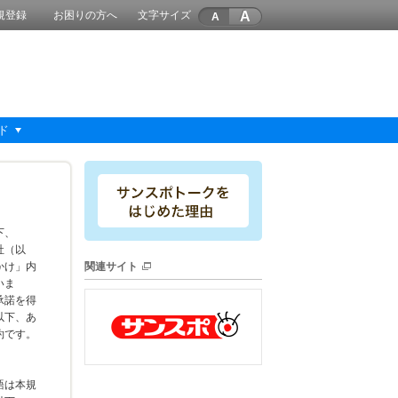
A
規登録
お困りの方へ
文字サイズ
ド
下、
社（以
かけ」内
関連サイト
いま
承諾を得
以下、あ
約です。
語は本規