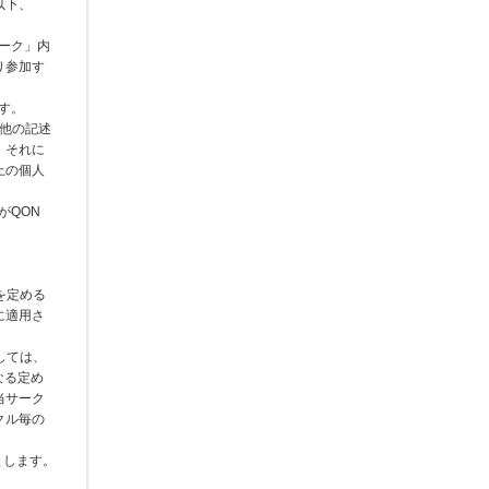
以下、
トーク」内
り参加す
ます。
の他の記述
、それに
上の個人
がQON
を定める
に適用さ
しては、
なる定め
当サーク
クル毎の
とします。