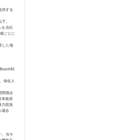
提供する
以下、
ルを当社
1個ごとに
断した場
each利
人、保佐人
団関係企
日本政府
暴力団員
る場合
い、当サ