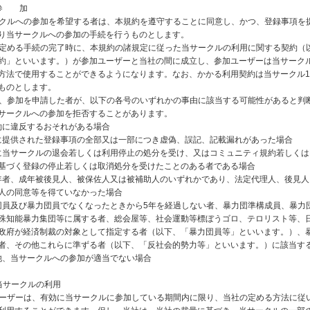
 参 加
サークルへの参加を希望する者は、本規約を遵守することに同意し、かつ、登録事項を
り当サークルへの参加の手続を行うものとします。
項に定める手続の完了時に、本規約の諸規定に従った当サークルの利用に関する契約（
約」といいます。）が参加ユーザーと当社の間に成立し、参加ユーザーは当サーク
方法で使用することができるようになります。なお、かかる利用契約は当サークル
ものとします。
社は、参加を申請した者が、以下の各号のいずれかの事由に該当する可能性があると判
サークルへの参加を拒否することがあります。
本規約に違反するおそれがある場合
当社に提供された登録事項の全部又は一部につき虚偽、誤記、記載漏れがあった場合
過去に当サークルの退会若しくは利用停止の処分を受け、又はコミュニティ規約若しくはB
基づく登録の停止若しくは取消処分を受けたことのある者である場合
未成年者、成年被後見人、被保佐人又は被補助人のいずれかであり、法定代理人、後見
人の同意等を得ていなかった場合
暴力団員及び暴力団員でなくなったときから5年を経過しない者、暴力団準構成員、暴力
殊知能暴力集団等に属する者、総会屋等、社会運動等標ぼうゴロ、テロリスト等、
政府が経済制裁の対象として指定する者（以下、「暴力団員等」といいます。）、
者、その他これらに準ずる者（以下、「反社会的勢力等」といいます。）に該当す
その他、当サークルへの参加が適当でない場合
当サークルの利用
加ユーザーは、有効に当サークルに参加している期間内に限り、当社の定める方法に従