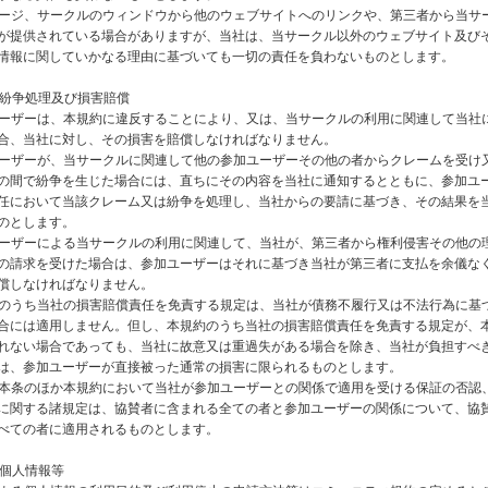
ッセージ、サークルのウィンドウから他のウェブサイトへのリンクや、第三者から当サ
が提供されている場合がありますが、当社は、当サークル以外のウェブサイト及び
情報に関していかなる理由に基づいても一切の責任を負わないものとします。
 紛争処理及び損害賠償
加ユーザーは、本規約に違反することにより、又は、当サークルの利用に関連して当社
合、当社に対し、その損害を賠償しなければなりません。
加ユーザーが、当サークルに関連して他の参加ユーザーその他の者からクレームを受け
の間で紛争を生じた場合には、直ちにその内容を当社に通知するとともに、参加ユ
任において当該クレーム又は紛争を処理し、当社からの要請に基づき、その結果を
のとします。
加ユーザーによる当サークルの利用に関連して、当社が、第三者から権利侵害その他の
の請求を受けた場合は、参加ユーザーはそれに基づき当社が第三者に支払を余儀な
償しなければなりません。
規約のうち当社の損害賠償責任を免責する規定は、当社が債務不履行又は不法行為に基
合には適用しません。但し、本規約のうち当社の損害賠償責任を免責する規定が、
れない場合であっても、当社に故意又は重過失がある場合を除き、当社が負担すべ
は、参加ユーザーが直接被った通常の損害に限られるものとします。
条、本条のほか本規約において当社が参加ユーザーとの関係で適用を受ける保証の否認
に関する諸規定は、協賛者に含まれる全ての者と参加ユーザーの関係について、協
べての者に適用されるものとします。
 個人情報等