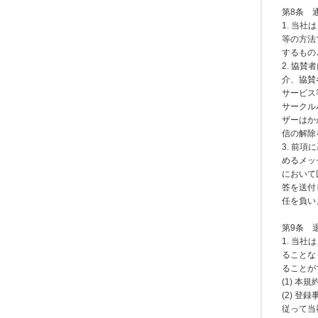
第8条 
1. 当
等の方法
するもの
2. 協
介、協賛
サービス
サークル
ザーはか
信の解除
3. 前
めるメッ
において
答を送付
任を負い
第9条 
1. 当
ることな
ることが
(1) 
(2) 
従って当