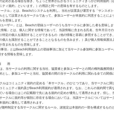
の定めがある場合を除き、ちょっと世界が広がるコミュニティきっかけ利用規約（
ニティ規約」といいます。）の用語と同一の意味を有するものとします。
「当サークル」とは、Beachのシステムを利用し、当社が設置及び運営する「サンスポ
ルとして設置されるサークルであって、参加ユーザーが本規約に同意することによ
ルを意味します。
「参加ユーザー」とは、Beachの登録ユーザーのうち当サークルに参加した者を意味し
「個人情報」とは、個人に関する情報であって、当該情報に含まれる氏名、生年月日そ
り特定の個人を識別することができるもの（他の情報と容易に参照することができ
の個人を識別することができることとなるものを含みます。）及び個人情報保護法
が含まれるものを意味します。
「登録事項」とはBeach利用規約上の登録事項に加えて当サークル参加時に参加ユーザー
に提供する情報を意味します。
 適 用
規約は、当サークルの利用に関する当社、協賛者と参加ユーザーとの間の権利義務関係
的とし、参加ユーザーと当社、協賛者の間の当サークルの利用に関わる全ての関係
サークルはコミュニティ規約の定める「本サークル」のひとつであり、当サークルに関
コミュニティ規約及びBeach利用規約が適用されます。なお、これらの規約間で異
ている場合にはこの記載順で先にある規約の定めが優先して適用されます。但し、
サークルに規約等が個別に存在する場合においては、当該サークルについてはサー
本規約に優先して適用されます。
社が随時制定する当サークルに関するルール、諸規定は本規約の一部を構成するもの