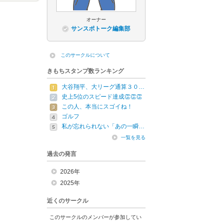
オーナー
サンスポトーク編集部
このサークルについて
きもちスタンプ数ランキング
大谷翔平、大リーグ通算３０…
史上5位のスピード達成👏👏👏
この人、本当にスゴイね！
ゴルフ
私が忘れられない「あの一瞬…
一覧を見る
過去の発言
2026年
2025年
近くのサークル
このサークルのメンバーが参加してい