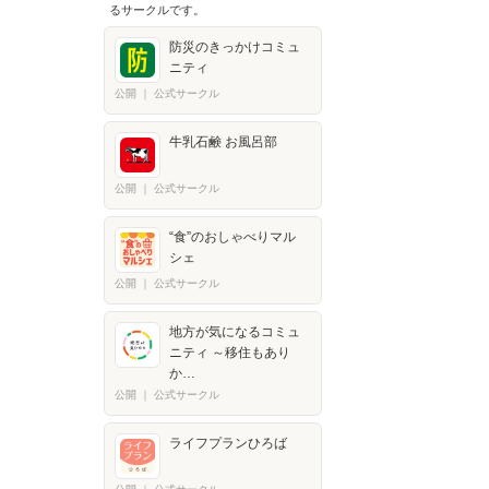
るサークルです。
防災のきっかけコミュ
ニティ
公開
｜
公式サークル
牛乳石鹸 お風呂部
公開
｜
公式サークル
“食”のおしゃべりマル
シェ
公開
｜
公式サークル
地方が気になるコミュ
ニティ ～移住もあり
か…
公開
｜
公式サークル
ライフプランひろば