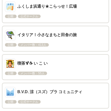
ふくしま浜通り★こらっせ！広場
公開
公式サークル
イタリア！小さなまちと田舎の旅
公開
メンバー数：413人
喫茶🍹☕ い こ い
公開
メンバー数：55人
B.V.D. 涼（スズ）ブラ コミュニティ
公開
公式サークル