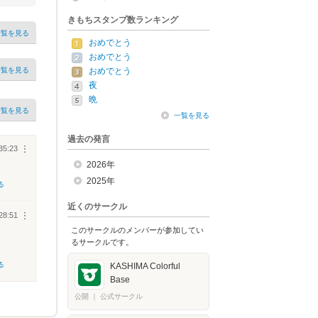
きもちスタンプ数ランキング
一覧を見る
おめでとう
おめでとう
一覧を見る
おめでとう
夜
晩
一覧を見る
一覧を見る
過去の発言
35:23
︙
2026年
2025年
る
近くのサークル
28:51
︙
このサークルのメンバーが参加してい
るサークルです。
る
KASHIMA Colorful
Base
公開
｜
公式サークル