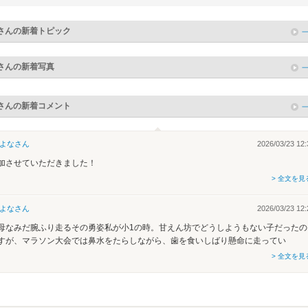
さんの新着トピック
さんの新着写真
さんの新着コメント
よな
さん
2026/03/23 12:
加させていただきました！
> 全文を見
よな
さん
2026/03/23 12:
母なみだ腕ふり走るその勇姿私が小1の時。甘えん坊でどうしようもない子だったの
すが、マラソン大会では鼻水をたらしながら、歯を食いしばり懸命に走ってい
> 全文を見