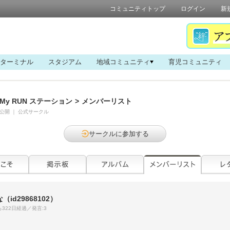
コミュニティトップ
ログイン
新
ターミナル
スタジアム
地域コミュニティ
育児コミュニティ
My RUN ステーション
>
メンバーリスト
公開
｜
公式サークル
サークルに参加する
な
（id29868102）
322日経過／発言:3