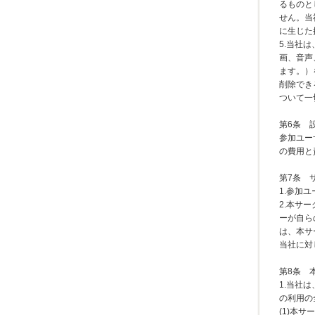
るものと
せん。当
に生じた
5.当社
画、音声
ます。）
削除でき
ついて一
第6条 
参加ユー
の費用と
第7条 
1.参加
2.本サ
ーが自ら
は、本サ
当社に対
第8条 
1.当社
の利用の
(1)本