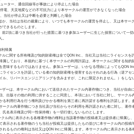
ンピューター、通信回線等が事故により停止した場合
災、停電、天災地変などの不可抗力により本サークルの運営ができなくなった場合
の他、当社が停止又は中断を必要と判断した場合
のほか、当社は当社の裁量により、いつでも本サークルの運営を停止し、又は本サー
ができるものとします。
は、前2項に基づき当社が行った措置に基づき参加ユーザーに生じた損害について一切
ん。
権利帰属
ークルに関する所有権及び知的財産権は全てQON Inc.、当社又は当社にライセンスを
帰属しており、本規約に基づく本サークルの利用許諾は、本サークルに関する知的
を意味するものではありません。参加ユーザーは、いかなる理由によってもQON Inc
にライセンスを許諾している者の知的財産権を侵害するおそれのある行為（逆アセ
イル、リバースエンジニアリングを含みますが、これに限定されません。）をしな
ユーザーは、本サークル内において送信されたサークル内著作物につき、当社が自由
信、出版その他の利用に供することに同意し、本項において当社に対し、サークル
かる利用行為を行う権利及びかかる権利を第三者に再許諾する権利を許諾します。
サークル内著作物につき当社及び当社からその利用を再許諾された者に対し、著作
、氏名表示権及び同一性保持権）を一切行使しないものとします。
ークル内に表示される各種著作物の権利は当該著作物の投稿者又は提供者に帰属し
て表示される著作物のうち当社が投稿又は提供したもの並びに本サークル内の投稿
されるものの権利は当社又はQON Inc.に帰属します。本サークル内に表示される各