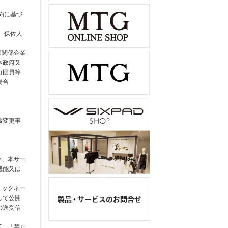
規約に基づ
、保佐人
団関係企業
本政府又
力団員等
場合
該変更事
い、本サー
機能又は
ニックネー
して公開
の送受信
下、「禁止