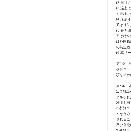
(2)当
(3)過
く登録の
(4)未
又は補助
(5)暴
又は特殊
は外国政
の共生者
(6)本
第4条 
参加ユー
項を当社
第5条 
1.参加
クルを利
利用を当
2.参加
ムを含み
されるこ
及び公開
3.参加