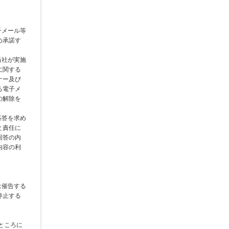
子メール等
め承諾す
当社が実施
に関する
ナー及び
る電子メ
の解除を
応答を求め
と責任に
回答の内
内容の利
は催告する
停止する
ところに