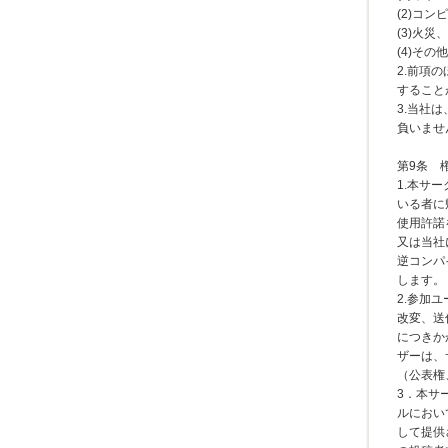
(2)コ
(3)火
(4)そ
2.前項
すること
3.当社
負いませ
第9条 
1.本サ
いる者に
使用許諾
又は当社
逆コンパ
します。
2.参加
改変、送
につきか
ザーは、
（公表権
3．本サ
ルにおい
して提供