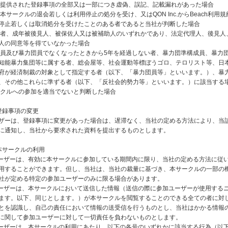
社に提供された登録事項の全部又は一部につき虚偽、誤記、記載漏れがあった場合
去に本サークルの退会若しくは利用停止の処分を受け、又はQON Inc.からBeach利用
停止若しくは取消処分を受けたことのある者であると当社が判断した場合
成年者、成年被後見人、被保佐人又は被補助人のいずれかであり、法定代理人、後見人
人の同意等を得ていなかった場合
力団員及び暴力団員でなくなったときから5年を経過しない者、暴力団準構成員、暴力
知能暴力集団等に属する者、総会屋等、社会運動等標ぼうゴロ、テロリスト等、日
府が経済制裁の対象として指定する者（以下、「暴力団員等」といいます。）、暴
、その他これらに準ずる者（以下、「反社会的勢力等」といいます。）に該当する
サークルへの参加を適当でないと判断した場合
登録事項の変更
ザーは、登録事項に変更があった場合は、遅滞なく、当社の定める方法により、当
に通知し、当社から要求された資料を提出するものとします。
本サークルの利用
ユーザーは、有効に本サークルに参加している期間内に限り、当社の定める方法に従
用することができます。但し、当社は、当社の裁量に基づき、本サークルの一部の
社が定める特定の参加ユーザーのみに限る場合があります。
ユーザーは、本サークルにおいて送信した情報（送信の際に参加ユーザーが使用する
ます。以下、同じとします。）が本サークルを閲覧することのできる全ての者に対
とを認識し、自己の責任において情報の送受信を行うものとし、当社はかかる情報
に関して参加ユーザーに対して一切責任を負わないものとします。
ユーザーは、本サークルの利用にあたり、以下の各号のいずれかに該当する行為（以