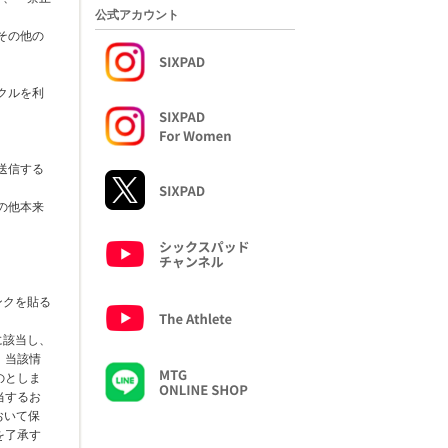
公式アカウント
その他の
クルを利
送信する
の他本来
ンクを貼る
に該当し、
、当該情
のとしま
当するお
おいて保
を了承す