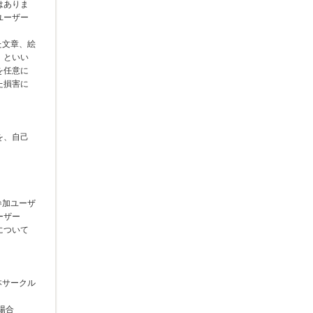
はありま
ユーザー
た文章、絵
」といい
を任意に
た損害に
を、自己
参加ユーザ
ーザー
について
本サークル
場合