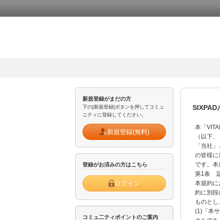
新規登録がまだの方
SIXP
下の[新規登録]ボタンを押してコミュ
ニティに登録してください。
本「VI
新規登録(無料)
（以下、
「当社」
の皆様に
です。本
登録がお済みの方はこちら
第1条
ログイン
本規約に
約に別段
ものとし
(1)「
コミュ二ティポイントのご案内