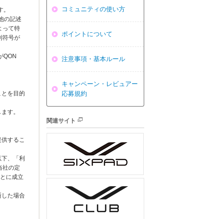
。
コミュニティの使い方
す。
他の記述
よって特
ポイントについて
別符号が
がQON
注意事項・基本ルール
キャンペーン・レビュアー
ことを目的
応募規約
します。
関連サイト
提供するこ
以下、「利
当社の定
ごとに成立
断した場合