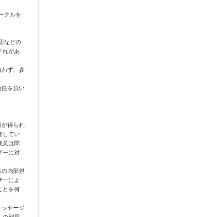
ークルを
団などの
それがあ
負わず、参
責任を負い
報が得られ
有してい
接又は間
ザーに対
体の内部規
ザーによ
ことを何
メッセージ