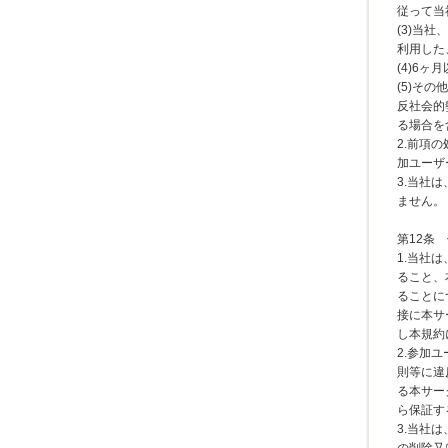
従って当
(3)当
利用した
(4)6
(5)そ
反社会的
る場合を
2.前項
加ユーザ
3.当社
ません。
第12条
1.当社
ること、
ることに
接に本サ
し本規約
2.参加
則等に違
る本サー
ら保証す
3.当社