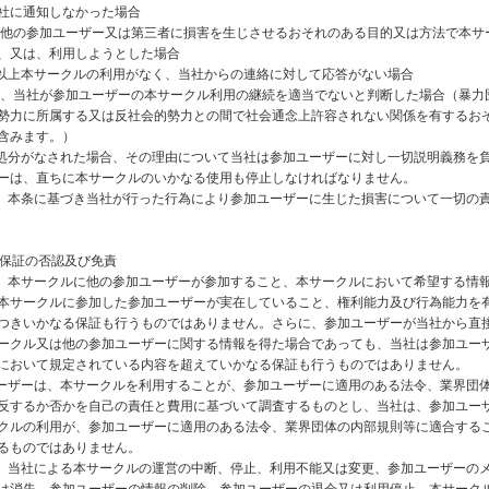
社に通知しなかった場合
社、他の参加ユーザー又は第三者に損害を生じさせるおそれのある目的又は方法で本サ
、又は、利用しようとした場合
ヶ月以上本サークルの利用がなく、当社からの連絡に対して応答がない場合
の他、当社が参加ユーザーの本サークル利用の継続を適当でないと判断した場合（暴力
勢力に所属する又は反社会的勢力との間で社会通念上許容されない関係を有するお
含みます。）
の処分がなされた場合、その理由について当社は参加ユーザーに対し一切説明義務を
ーは、直ちに本サークルのいかなる使用も停止しなければなりません。
は、本条に基づき当社が行った行為により参加ユーザーに生じた損害について一切の
 保証の否認及び免責
は、本サークルに他の参加ユーザーが参加すること、本サークルにおいて希望する情
本サークルに参加した参加ユーザーが実在していること、権利能力及び行為能力を
つきいかなる保証も行うものではありません。さらに、参加ユーザーが当社から直
ークル又は他の参加ユーザーに関する情報を得た場合であっても、当社は参加ユー
において規定されている内容を超えていかなる保証も行うものではありません。
ユーザーは、本サークルを利用することが、参加ユーザーに適用のある法令、業界団
反するか否かを自己の責任と費用に基づいて調査するものとし、当社は、参加ユー
クルの利用が、参加ユーザーに適用のある法令、業界団体の内部規則等に適合する
るものではありません。
は、当社による本サークルの運営の中断、停止、利用不能又は変更、参加ユーザーの