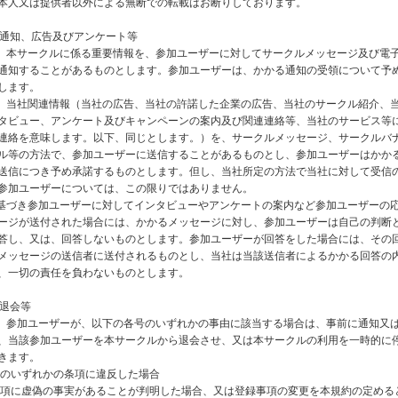
本人又は提供者以外による無断での転載はお断りしております。
 通知、広告及びアンケート等
は、本サークルに係る重要情報を、参加ユーザーに対してサークルメッセージ及び電
通知することがあるものとします。参加ユーザーは、かかる通知の受領について予
します。
は、当社関連情報（当社の広告、当社の許諾した企業の広告、当社のサークル紹介、
タビュー、アンケート及びキャンペーンの案内及び関連連絡等、当社のサービス等
連絡を意味します。以下、同じとします。）を、サークルメッセージ、サークルバ
ル等の方法で、参加ユーザーに送信することがあるものとし、参加ユーザーはかか
送信につき予め承諾するものとします。但し、当社所定の方法で当社に対して受信
参加ユーザーについては、この限りではありません。
に基づき参加ユーザーに対してインタビューやアンケートの案内など参加ユーザーの
ージが送付された場合には、かかるメッセージに対し、参加ユーザーは自己の判断
答し、又は、回答しないものとします。参加ユーザーが回答をした場合には、その
メッセージの送信者に送付されるものとし、当社は当該送信者によるかかる回答の
、一切の責任を負わないものとします。
 退会等
は、参加ユーザーが、以下の各号のいずれかの事由に該当する場合は、事前に通知又
、当該参加ユーザーを本サークルから退会させ、又は本サークルの利用を一時的に
きます。
規約のいずれかの条項に違反した場合
録事項に虚偽の事実があることが判明した場合、又は登録事項の変更を本規約の定める