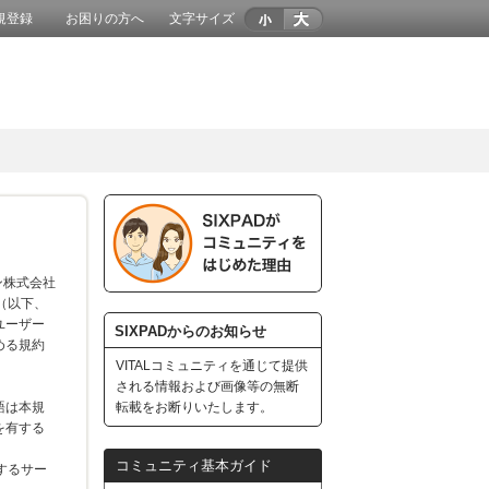
規登録
お困りの方へ
文字サイズ
ン株式会社
G（以下、
ユーザー
SIXPADからのお知らせ
める規約
VITALコミュニティを通じて提供
される情報および画像等の無断
語は本規
転載をお断りいたします。
を有する
コミュニティ基本ガイド
するサー