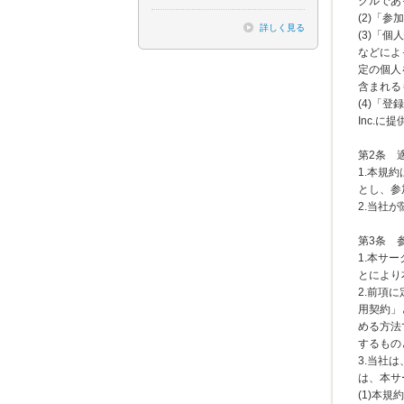
クルであ
(2)「
詳しく見る
(3)「
などによ
定の個人
含まれる
(4)「
Inc.
第2条
1.本規
とし、参
2.当社
第3条
1.本サ
とにより
2.前項
用契約」
める方法
するもの
3.当社
は、本サ
(1)本