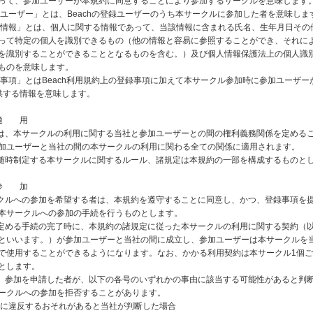
って、参加ユーザーが本規約に同意することにより参加するサークルを意味します
参加ユーザー」とは、Beachの登録ユーザーのうち本サークルに参加した者を意味しま
個人情報」とは、個人に関する情報であって、当該情報に含まれる氏名、生年月日その
って特定の個人を識別できるもの（他の情報と容易に参照することができ、それに
を識別することができることとなるものを含む。）及び個人情報保護法上の個人識
ものを意味します。
登録事項」とはBeach利用規約上の登録事項に加えて本サークル参加時に参加ユーザー
に提供する情報を意味します。
 適 用
約は、本サークルの利用に関する当社と参加ユーザーとの間の権利義務関係を定める
加ユーザーと当社の間の本サークルの利用に関わる全ての関係に適用されます。
が随時制定する本サークルに関するルール、諸規定は本規約の一部を構成するものと
 参 加
ークルへの参加を希望する者は、本規約を遵守することに同意し、かつ、登録事項を
本サークルへの参加の手続を行うものとします。
に定める手続の完了時に、本規約の諸規定に従った本サークルの利用に関する契約（
といいます。）が参加ユーザーと当社の間に成立し、参加ユーザーは本サークルを
で使用することができるようになります。なお、かかる利用契約は本サークル1個
とします。
は、参加を申請した者が、以下の各号のいずれかの事由に該当する可能性があると判
ークルへの参加を拒否することがあります。
規約に違反するおそれがあると当社が判断した場合