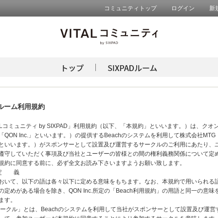
コミュニティトップ
ログイン
新
ADルーム利用規約
TALコミュニティ by SIXPAD」利用規約（以下、「本規約」といいます。）は、クオ
「QON Inc.」といいます。）の提供するBeachのシステムを利用して株式会社MT
といいます。）がスポンサーとして設置及び運営するサークルのご利用にあたり、
遵守していただく事項及び当社とユーザーの皆様との間の権利義務関係について定
規約に同意する前に、必ず全文お読み下さいますようお願い致します。
 定 義
おいて、以下の語は各々以下に定める意味をもちます。なお、本規約で用いられる
の定めがある場合を除き、QON Inc.所定の「Beach利用規約」の用語と同一の意味
ます。
本サークル」とは、Beachのシステムを利用して当社がスポンサーとして設置及び運営