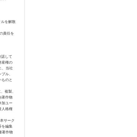
クルを解散
の責任を
許諾して
財産権の
.、当社
ンブル、
いものと
に、複製、
内著作物
参加ユー
者人格権
、本サーク
等を編集
種著作物