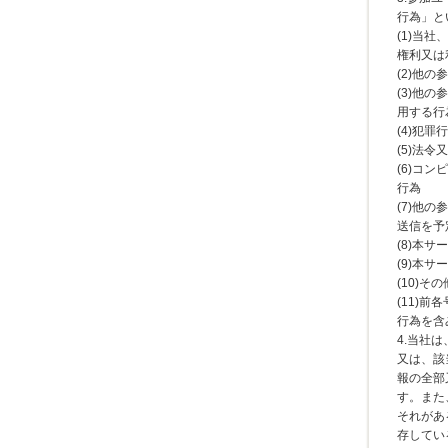
行為」と
(1)当
権利又は
(2)他
(3)他
用する行
(4)犯
(5)法
(6)コ
行為
(7)他
送信を予
(8)本
(9)本
(10)
(11)
行為を含
4.当社
又は、該
報の全部
す。また
それがあ
存してい