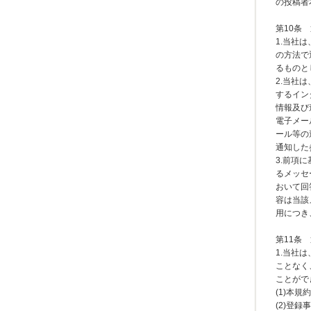
の投稿者
第10条
1.当社
の方法で
るものと
2.当社
するイン
情報及び
電子メー
ール等の
通知した
3.前項
るメッセ
おいて回
容は当該
用につき
第11条
1.当社
ことなく
ことがで
(1)本
(2)登