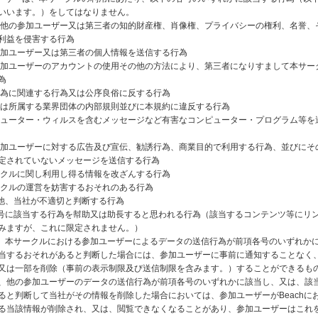
いいます。）をしてはなりません。
社、他の参加ユーザー又は第三者の知的財産権、肖像権、プライバシーの権利、名誉、
利益を侵害する行為
の参加ユーザー又は第三者の個人情報を送信する行為
の参加ユーザーのアカウントの使用その他の方法により、第三者になりすまして本サー
為
罪行為に関連する行為又は公序良俗に反する行為
令又は所属する業界団体の内部規則並びに本規約に違反する行為
ンピューター・ウィルスを含むメッセージなど有害なコンピューター・プログラム等を
の参加ユーザーに対する広告及び宣伝、勧誘行為、商業目的で利用する行為、並びにそ
定されていないメッセージを送信する行為
サークルに関し利用し得る情報を改ざんする行為
サークルの運営を妨害するおそれのある行為
その他、当社が不適切と判断する行為
前各号に該当する行為を幇助又は助長すると思われる行為（該当するコンテンツ等にリ
みますが、これに限定されません。）
は、本サークルにおける参加ユーザーによるデータの送信行為が前項各号のいずれか
当するおそれがあると判断した場合には、参加ユーザーに事前に通知することなく
又は一部を削除（事前の表示制限及び送信制限を含みます。）することができるも
、他の参加ユーザーのデータの送信行為が前項各号のいずれかに該当し、又は、該
ると判断して当社がその情報を削除した場合においては、参加ユーザーがBeachに
る当該情報が削除され、又は、閲覧できなくなることがあり、参加ユーザーはこれ