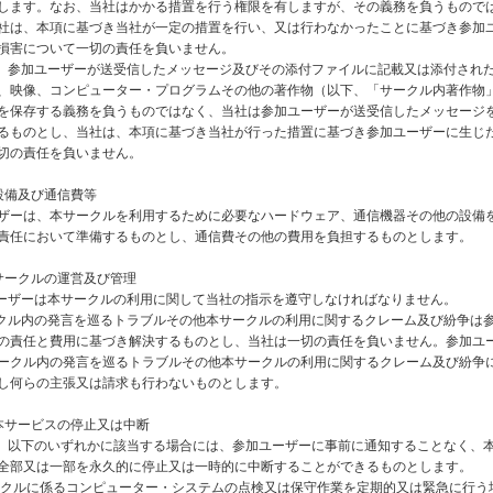
します。なお、当社はかかる措置を行う権限を有しますが、その義務を負うもので
社は、本項に基づき当社が一定の措置を行い、又は行わなかったことに基づき参加
損害について一切の責任を負いません。
は、参加ユーザーが送受信したメッセージ及びその添付ファイルに記載又は添付され
、映像、コンピューター・プログラムその他の著作物（以下、「サークル内著作物
を保存する義務を負うものではなく、当社は参加ユーザーが送受信したメッセージ
るものとし、当社は、本項に基づき当社が行った措置に基づき参加ユーザーに生じ
切の責任を負いません。
設備及び通信費等
ザーは、本サークルを利用するために必要なハードウェア、通信機器その他の設備
責任において準備するものとし、通信費その他の費用を負担するものとします。
サークルの運営及び管理
ユーザーは本サークルの利用に関して当社の指示を遵守しなければなりません。
ークル内の発言を巡るトラブルその他本サークルの利用に関するクレーム及び紛争は
の責任と費用に基づき解決するものとし、当社は一切の責任を負いません。参加ユ
ークル内の発言を巡るトラブルその他本サークルの利用に関するクレーム及び紛争
し何らの主張又は請求も行わないものとします。
本サービスの停止又は中断
は、以下のいずれかに該当する場合には、参加ユーザーに事前に通知することなく、
全部又は一部を永久的に停止又は一時的に中断することができるものとします。
サークルに係るコンピューター・システムの点検又は保守作業を定期的又は緊急に行う