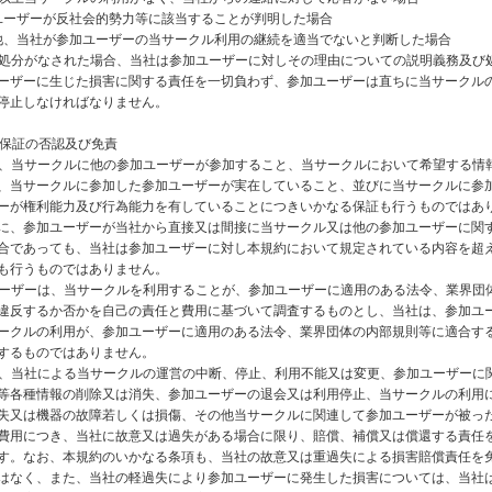
参加ユーザーが反社会的勢力等に該当することが判明した場合
その他、当社が参加ユーザーの当サークル利用の継続を適当でないと判断した場合
項の処分がなされた場合、当社は参加ユーザーに対しその理由についての説明義務及び
ーザーに生じた損害に関する責任を一切負わず、参加ユーザーは直ちに当サークル
停止しなければなりません。
 保証の否認及び免責
社は、当サークルに他の参加ユーザーが参加すること、当サークルにおいて希望する情
、当サークルに参加した参加ユーザーが実在していること、並びに当サークルに参
ーが権利能力及び行為能力を有していることにつきいかなる保証も行うものではあ
に、参加ユーザーが当社から直接又は間接に当サークル又は他の参加ユーザーに関
合であっても、当社は参加ユーザーに対し本規約において規定されている内容を超
も行うものではありません。
加ユーザーは、当サークルを利用することが、参加ユーザーに適用のある法令、業界団
違反するか否かを自己の責任と費用に基づいて調査するものとし、当社は、参加ユ
ークルの利用が、参加ユーザーに適用のある法令、業界団体の内部規則等に適合す
するものではありません。
社は、当社による当サークルの運営の中断、停止、利用不能又は変更、参加ユーザーに
等各種情報の削除又は消失、参加ユーザーの退会又は利用停止、当サークルの利用
失又は機器の故障若しくは損傷、その他当サークルに関連して参加ユーザーが被っ
費用につき、当社に故意又は過失がある場合に限り、賠償、補償又は償還する責任
す。なお、本規約のいかなる条項も、当社の故意又は重過失による損害賠償責任を
はなく、また、当社の軽過失により参加ユーザーに発生した損害については、当社