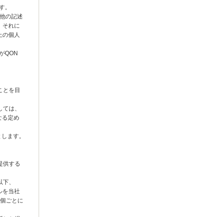
ます。
の他の記述
、それに
上の個人
がQON
ことを目
しては、
なる定め
とします。
提供する
以下、
ルを当社
1個ごとに