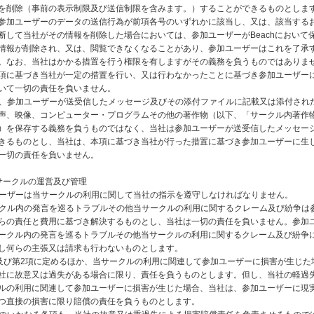
を削除（事前の表示制限及び送信制限を含みます。）することができるものとしま
参加ユーザーのデータの送信行為が前項各号のいずれかに該当し、又は、該当する
断して当社がその情報を削除した場合においては、参加ユーザーがBeachにおいて
情報が削除され、又は、閲覧できなくなることがあり、参加ユーザーはこれを了承
。なお、当社はかかる措置を行う権限を有しますがその義務を負うものではありま
項に基づき当社が一定の措置を行い、又は行わなかったことに基づき参加ユーザー
いて一切の責任を負いません。
社は、参加ユーザーが送受信したメッセージ及びその添付ファイルに記載又は添付され
声、映像、コンピューター・プログラムその他の著作物（以下、「サークル内著作
）を保存する義務を負うものではなく、当社は参加ユーザーが送受信したメッセー
きるものとし、当社は、本項に基づき当社が行った措置に基づき参加ユーザーに生
一切の責任を負いません。
サークルの運営及び管理
加ユーザーは当サークルの利用に関して当社の指示を遵守しなければなりません。
サークル内の発言を巡るトラブルその他当サークルの利用に関するクレーム及び紛争は
らの責任と費用に基づき解決するものとし、当社は一切の責任を負いません。参加
ークル内の発言を巡るトラブルその他当サークルの利用に関するクレーム及び紛争
し何らの主張又は請求も行わないものとします。
1項及び第2項に定めるほか、当サークルの利用に関連して参加ユーザーに損害が生じた
社に故意又は過失がある場合に限り、責任を負うものとします。但し、当社の軽過
ルの利用に関連して参加ユーザーに損害が生じた場合、当社は、参加ユーザーに現
つ直接の損害に限り賠償の責任を負うものとします。