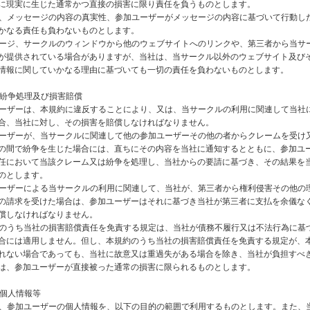
に現実に生じた通常かつ直接の損害に限り責任を負うものとします。
社は、メッセージの内容の真実性、参加ユーザーがメッセージの内容に基づいて行動し
かなる責任も負わないものとします。
ッセージ、サークルのウィンドウから他のウェブサイトへのリンクや、第三者から当サ
が提供されている場合がありますが、当社は、当サークル以外のウェブサイト及び
情報に関していかなる理由に基づいても一切の責任を負わないものとします。
 紛争処理及び損害賠償
加ユーザーは、本規約に違反することにより、又は、当サークルの利用に関連して当社
合、当社に対し、その損害を賠償しなければなりません。
加ユーザーが、当サークルに関連して他の参加ユーザーその他の者からクレームを受け
の間で紛争を生じた場合には、直ちにその内容を当社に通知するとともに、参加ユ
任において当該クレーム又は紛争を処理し、当社からの要請に基づき、その結果を
のとします。
加ユーザーによる当サークルの利用に関連して、当社が、第三者から権利侵害その他の
の請求を受けた場合は、参加ユーザーはそれに基づき当社が第三者に支払を余儀な
償しなければなりません。
規約のうち当社の損害賠償責任を免責する規定は、当社が債務不履行又は不法行為に基
合には適用しません。但し、本規約のうち当社の損害賠償責任を免責する規定が、
れない場合であっても、当社に故意又は重過失がある場合を除き、当社が負担すべ
は、参加ユーザーが直接被った通常の損害に限られるものとします。
 個人情報等
社は、参加ユーザーの個人情報を、以下の目的の範囲で利用するものとします。また、