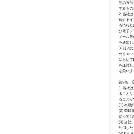
等の方法
するもの
2. 当
施するイ
る情報及
び電子メ
メール等
を通知し
3. 前
めるメッ
において
を送付し
を負いま
第9条 
1. 当
ることな
ることが
(1) 
(2) 
従って当
(3) 
利用した
(4) 