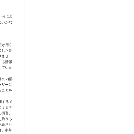
処分によ
のいかな
報が得ら
加した参
りませ
する情報
えていか
体の内部
ーザーに
ることを
関するメ
によるデ
た損害、
を負うも
免責させ
は、参加