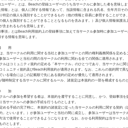
「参加ユーザー」とは、Beachの登録ユーザーのうち当サークルに参加した者を意味し
「個人情報」とは、個人に関する情報であって、当該情報に含まれる氏名、生年月日そ
り特定の個人を識別することができるもの（他の情報と容易に参照することができ
の個人を識別することができることとなるものを含みます。）及び個人情報保護法
が含まれるものを意味します。
「登録事項」とはBeach利用規約上の登録事項に加えて当サークル参加時に参加ユーザー
に提供する情報を意味します。
 適 用
規約は、当サークルの利用に関する当社と参加ユーザーとの間の権利義務関係を定める
参加ユーザーと当社の間の当サークルの利用に関わる全ての関係に適用されます。
サークルはコミュニティ規約の定める「本サークル」のひとつであり、当サークルに関
コミュニティ規約及びBeach利用規約が適用されます。なお、これらの規約間で異
ている場合にはこの記載順で先にある規約の定めが優先して適用されます。
社が随時制定する当サークルに関するルール、諸規定は本規約の一部を構成するもの
 参 加
サークルへの参加を希望する者は、本規約を遵守することに同意し、かつ、登録事項を
り当サークルへの参加の手続を行うものとします。
項に定める手続の完了時に、本規約の諸規定に従った当サークルの利用に関する契約（
約」といいます。）が参加ユーザーと当社の間に成立し、参加ユーザーは当サーク
方法で使用することができるようになります。なお、かかる利用契約は当サークル
ものとします。