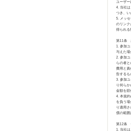
ユーザー
4. 当
つき、い
5. メ
のリンク
得られる
第11条
1. 参
与えた場
2. 参
らの者と
費用と責
告するも
3. 参
り何らか
金額を賠
4. 本
を負う場
り適用さ
償の範囲
第12条
1. 当