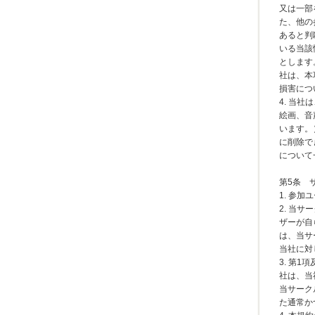
又は一部
た、他の
あると判
いる当該
とします
社は、本
損害につ
4. 当
絵画、音
います。
に削除で
について
第5条 
1. 参
2. 当
ザーが自
は、当サ
当社に対
3. 第
社は、当
当サーク
た通常か