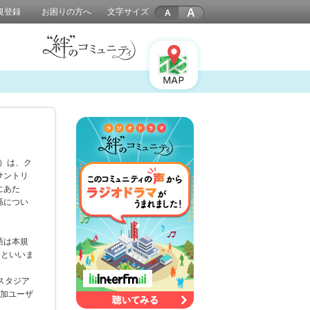
A
規登録
お困りの方へ
文字サイズ
。）は、ク
サントリ
にあた
係につい
。
語は本規
」といいま
のスタジア
参加ユーザ