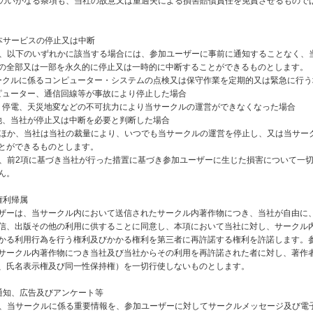
規約のいかなる条項も、当社の故意又は重過失による損害賠償責任を免責させるもので
本サービスの停止又は中断
社は、以下のいずれかに該当する場合には、参加ユーザーに事前に通知することなく、
の全部又は一部を永久的に停止又は一時的に中断することができるものとします。
当サークルに係るコンピューター・システムの点検又は保守作業を定期的又は緊急に行
コンピューター、通信回線等が事故により停止した場合
火災、停電、天災地変などの不可抗力により当サークルの運営ができなくなった場合
その他、当社が停止又は中断を必要と判断した場合
項のほか、当社は当社の裁量により、いつでも当サークルの運営を停止し、又は当サー
とができるものとします。
社は、前2項に基づき当社が行った措置に基づき参加ユーザーに生じた損害について一
ん。
権利帰属
ザーは、当サークル内において送信されたサークル内著作物につき、当社が自由に
信、出版その他の利用に供することに同意し、本項において当社に対し、サークル
かる利用行為を行う権利及びかかる権利を第三者に再許諾する権利を許諾します。
サークル内著作物につき当社及び当社からその利用を再許諾された者に対し、著作
、氏名表示権及び同一性保持権）を一切行使しないものとします。
通知、広告及びアンケート等
社は、当サークルに係る重要情報を、参加ユーザーに対してサークルメッセージ及び電