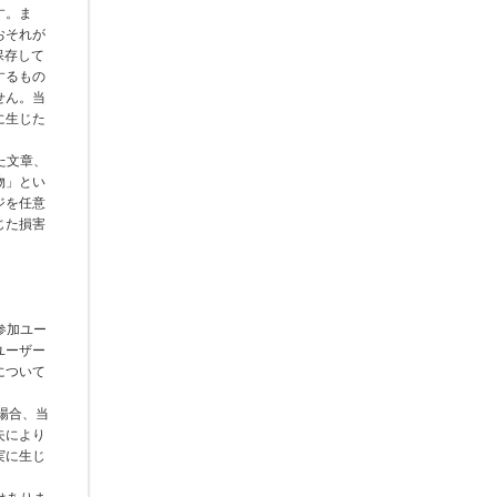
す。ま
おそれが
保存して
するもの
せん。当
に生じた
た文章、
物」とい
ジを任意
じた損害
参加ユー
ユーザー
について
場合、当
失により
実に生じ