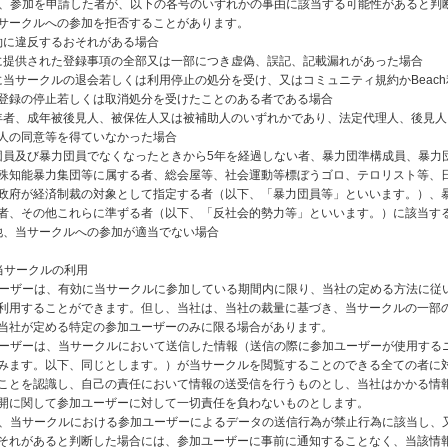
社は、参加を申請した者が、以下の各号のいずれかの事由に該当する可能性があると判
サークルへの参加を拒否することがあります。
本規約に違反するおそれがある場合
当社に提供された登録事項の全部又は一部につき虚偽、誤記、記載漏れがあった場合
過去に当サークルの退会若しくは利用停止の処分を受け、又はコミュニティ規約かBeac
登録の停止若しくは取消処分を受けたことのある者である場合
未成年者、成年被後見人、被保佐人又は被補助人のいずれかであり、法定代理人、後見
人の同意等を得ていなかった場合
暴力団員及び暴力団員でなくなったときから5年を経過しない者、暴力団準構成員、暴力
殊知能暴力集団等に属する者、総会屋等、社会運動等標ぼうゴロ、テロリスト等、
政府が経済制裁の対象として指定する者（以下、「暴力団員等」といいます。）、
者、その他これらに準ずる者（以下、「反社会的勢力等」といいます。）に該当す
その他、当サークルへの参加が適当でない場合
当サークルの利用
加ユーザーは、有効に当サークルに参加している期間内に限り、当社の定める方法に従
利用することができます。但し、当社は、当社の裁量に基づき、当サークルの一部
当社が定める特定の参加ユーザーのみに限る場合があります。
加ユーザーは、当サークルにおいて送信した情報（送信の際に参加ユーザーが使用する
みます。以下、同じとします。）が当サークルを閲覧することのできる全ての者に
ことを認識し、自己の責任において情報の送受信を行うものとし、当社はかかる情
開に関して参加ユーザーに対して一切責任を負わないものとします。
社は、当サークルにおける参加ユーザーによるデータの送信行為が禁止行為に該当し、
それがあると判断した場合には、参加ユーザーに事前に通知することなく、当該情