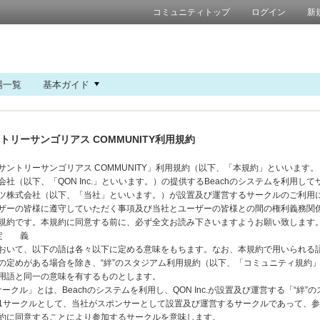
コミュニティトップ
ログイン
新
場一覧
基本ガイド
トリーサンゴリアス COMMUNITY利用規約
サントリーサンゴリアス COMMUNITY」利用規約（以下、「本規約」といいます
会社（以下、「QON Inc.」といいます。）の提供するBeachのシステムを利用して
ツ株式会社（以下、「当社」といいます。）が設置及び運営するサークルのご利用
ザーの皆様に遵守していただく事項及び当社とユーザーの皆様との間の権利義務関
規約です。本規約に同意する前に、必ず全文お読み下さいますようお願い致します
 定 義
おいて、以下の語は各々以下に定める意味をもちます。なお、本規約で用いられる
の定めがある場合を除き、“絆”のスタジアム利用規約（以下、「コミュニティ規約
用語と同一の意味を有するものとします。
当サークル」とは、Beachのシステムを利用し、QON Inc.が設置及び運営する「“絆”
1サークルとして、当社がスポンサーとして設置及び運営するサークルであって、
約に同意することにより参加するサークルを意味します。