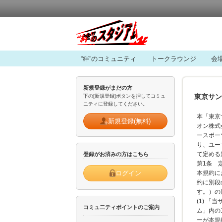
“絆”のコミュニティ
トークラウンジ
会
新規登録がまだの方
東京サン
下の[新規登録]ボタンを押してコミュ
ニティに登録してください。
本「東京
新規登録(無料)
オン株式
ースポー
り、ユー
て定める
登録がお済みの方はこちら
第1条
ログイン
本規約に
約に別段
す。）の
(1) 「
コミュ二ティポイントのご案内
ム」内の
ーが本規