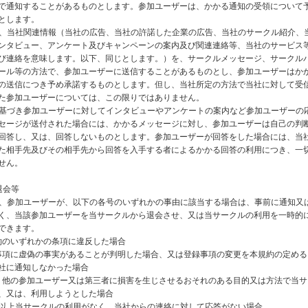
で通知することがあるものとします。参加ユーザーは、かかる通知の受領について
とします。
社は、当社関連情報（当社の広告、当社の許諾した企業の広告、当社のサークル紹介、
ンタビュー、アンケート及びキャンペーンの案内及び関連連絡等、当社のサービス
び連絡を意味します。以下、同じとします。）を、サークルメッセージ、サークル
ール等の方法で、参加ユーザーに送信することがあるものとし、参加ユーザーはか
の送信につき予め承諾するものとします。但し、当社所定の方法で当社に対して受
た参加ユーザーについては、この限りではありません。
項に基づき参加ユーザーに対してインタビューやアンケートの案内など参加ユーザーの
セージが送付された場合には、かかるメッセージに対し、参加ユーザーは自己の判
回答し、又は、回答しないものとします。参加ユーザーが回答をした場合には、当
た相手先及びその相手先から回答を入手する者によるかかる回答の利用につき、一
せん。
退会等
社は、参加ユーザーが、以下の各号のいずれかの事由に該当する場合は、事前に通知又
く、当該参加ユーザーを当サークルから退会させ、又は当サークルの利用を一時的
できます。
本規約のいずれかの条項に違反した場合
登録事項に虚偽の事実があることが判明した場合、又は登録事項の変更を本規約の定め
社に通知しなかった場合
当社、他の参加ユーザー又は第三者に損害を生じさせるおそれのある目的又は方法で当
、又は、利用しようとした場合
6ヶ月以上当サークルの利用がなく、当社からの連絡に対して応答がない場合