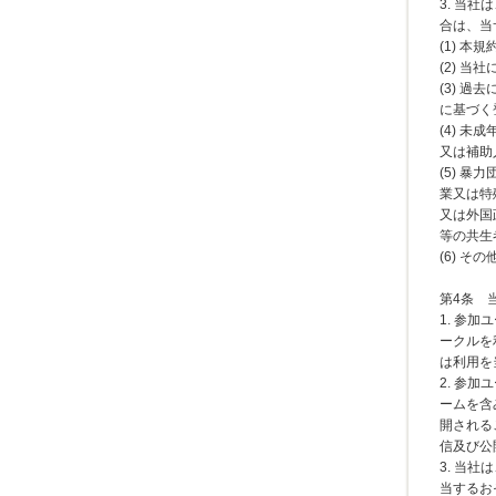
3. 当
合は、当
(1) 
(2) 
(3) 
に基づく
(4) 
又は補助
(5) 
業又は特
又は外国
等の共生
(6) 
第4条 
1. 参
ークルを
は利用を
2. 参
ームを含
開される
信及び公
3. 当
当するお