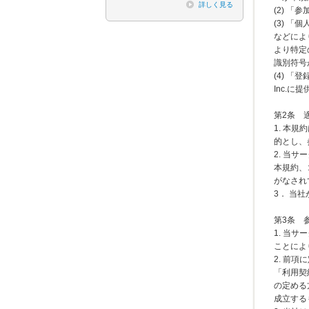
詳しく見る
(2) 
(3) 
などによ
より特定
識別符号
(4) 
Inc.
第2条
1. 本
的とし、
2. 当
本規約、
がなされ
3． 当
第3条
1. 当
ことによ
2. 前
「利用契
の定める
成立する