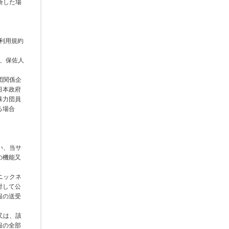
断した場
h利用規約
人、保佐人
団関係企
日本政府
暴力団員
る場合
い、当サ
の機能又
ニックネ
対して公
報の送受
又は、該
報の全部