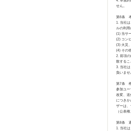
4. 本
せん。
第6条 
1. 当
ルの利用
(1) 
(2) 
(3) 
(4) 
2. 前
散するこ
3. 当
負いませ
第7条 
参加ユー
改変、送
につきか
ザーは、
（公表権
第8条 
1. 当