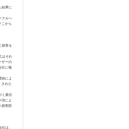
た結果に
ークルへ
そこから
に損害を
又はそれ
ーザーの
当社に報
理由によ
くされた
づく責任
本項によ
き損害賠
当社は、