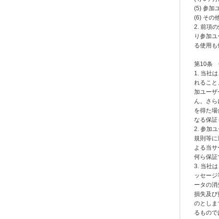
(5) 
(6) 
2. 前
り参加ユ
る使用も
第10条
1. 当
れること
加ユーザ
ん。さら
を得た場
なる保証
2. 参
規則等に
よる当サ
何ら保証
3. 当
ッセージ
ータの消
損失及び
のとしま
るもので