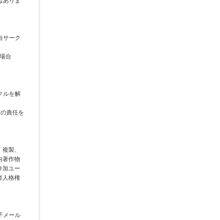
はありま
当サーク
う場合
クルを解
切の責任を
、複製、
内著作物
参加ユー
者人格権
子メール