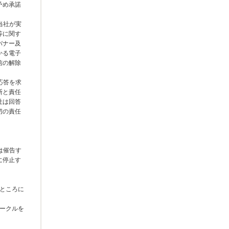
予め承諾
当社が実
等に関す
バナー及
かる電子
信の解除
応答を求
断と責任
社は回答
切の責任
は催告す
に停止す
るところに
サークルを