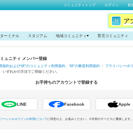
コミュニティトップ
ログイン
新
ターミナル
スタジアム
地域コミュニティ
育児コミュニティ
コミュニティ
メンバー登録
h利用規約および“絆”のコミュニティ利用規約、“絆”の教室利用規約
・
プライバシーポ
、いずれかの方法でご登録ください。
お手持ちのアカウントで登録する
LINE
Facebook
Apple
ソーシャルログインの利用について
に同意の上、お進みください。
※外部のサービスに遷移します