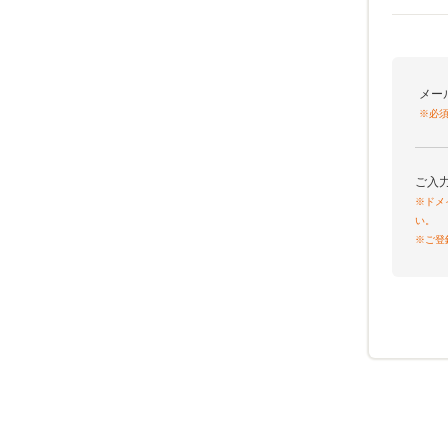
メー
※必
ご入
※ドメ
い。
※ご登