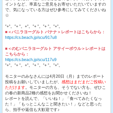
イントなど、率直なご意見をお寄せいただいていますの
で、気になっている方はぜひ参考にしてみてくださいね
☆
°+°。°+ °。+°。°+ °。°+ °。°+°。
■＜バニラヨーグルト バナナ＞レポートはこちらから：
https://cs.beach.jp/scu/917u8
■＜のむバニラヨーグルト アサイーボウル＞レポートは
こちらから：
https://cs.beach.jp/scu/117u9
°+°。°+ °。+°。°+ °。°+ °。°+°。
モニターのみなさんには4月20日（月）までのレポート
投稿をお願いしていましたが、
感想はまだまだご投稿い
ただけます
。
モニターの方も、そうでない方も、ぜひこ
の春の新商品2種の感想をお聞かせくださいね！
レポートを読んで、「いいね！」「食べてみたくなっ
た！」「もっとこんなこと聞きたい！」などと思った
ら、拍手や返信も大歓迎です♪