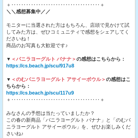
＋‥‥‥‥‥‥‥‥‥‥‥‥‥‥‥‥‥‥＋
＼＼感想募集中／／
モニターに当選された方はもちろん、店頭で見かけて試
してみた方は、ぜひコミュニティで感想をシェアしてく
ださいね！
商品のお写真も大歓迎です♪
▼
＜バニラヨーグルト バナナ＞
の感想はこちらから：
https://cs.beach.jp/scu/917u8
▼
＜のむバニラヨーグルト アサイーボウル＞
の感想はこ
ちらから：
https://cs.beach.jp/scu/117u9
＋‥‥‥‥‥‥‥‥‥‥‥‥‥‥‥‥‥‥＋
みなさんの予想は当たっていましたか？
この春の新商品「バニラヨーグルト バナナ」と「のむバ
ニラヨーグルト アサイーボウル」を、ぜひお楽しみくだ
さいね♪