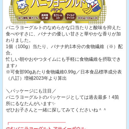
バニラヨーグルトのなめらかな口当たりと酸味を抑えた
食べやすさに、バナナの優しい甘さと華やかな香りが加
わりました。
1個（100g）当たり、バナナ約1本分の食物繊維（※）配
合。
忙しい朝やおやつタイムにも手軽に食物繊維を摂取でき
ます♪
※可食部90gあたり食物繊維0.99g／日本食品標準成分表
（八訂）増補2023年より算出
＼パッケージにも注目／
バニラヨーグルトのパッケージとしては過去最多！4箇
所にるなたんがいます✨
ぜひお子さんと一緒に探してみてくださいね＾＾
┏━━━━━━━━━━━━
のむバニラヨーグルト アサイーボウル