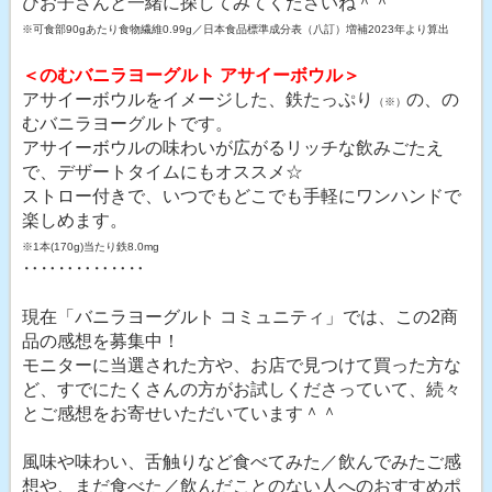
ひお子さんと一緒に探してみてくださいね＾＾
※可食部90gあたり食物繊維0.99g／日本食品標準成分表（八訂）増補2023年より算出
＜のむバニラヨーグルト アサイーボウル＞
アサイーボウルをイメージした、鉄たっぷり
の、の
（※）
むバニラヨーグルトです。
アサイーボウルの味わいが広がるリッチな飲みごたえ
で、デザートタイムにもオススメ☆
ストロー付きで、いつでもどこでも手軽にワンハンドで
楽しめます。
※1本(170g)当たり鉄8.0mg
‥‥‥‥‥‥‥
現在「バニラヨーグルト コミュニティ」では、この2商
品の感想を募集中！
モニターに当選された方や、お店で見つけて買った方な
ど、すでにたくさんの方がお試しくださっていて、続々
とご感想をお寄せいただいています＾＾
風味や味わい、舌触りなど食べてみた／飲んでみたご感
想や、まだ食べた／飲んだことのない人へのおすすめポ