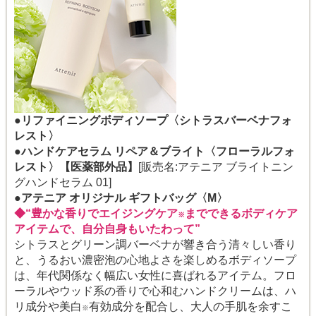
●リファイニングボディソープ〈シトラスバーベナフォ
レスト〉
●ハンドケアセラム リペア＆ブライト〈フローラルフォ
レスト〉【医薬部外品】
[販売名:アテニア ブライトニン
グハンドセラム 01]
●アテニア オリジナル ギフトバッグ〈M〉
◆“豊かな香りでエイジングケア
までできるボディケア
※
アイテムで、自分自身もいたわって”
シトラスとグリーン調バーベナが響き合う清々しい香り
と、うるおい濃密泡の心地よさを楽しめるボディソープ
は、年代関係なく幅広い女性に喜ばれるアイテム。フロ
ーラルやウッド系の香りで心和むハンドクリームは、ハ
リ成分や美白
有効成分を配合し、大人の手肌を余すこ
※