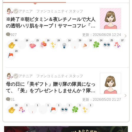
アテニア ファンコミュニティ スタッフ
※終了※朝ビタミン＆夜レチノールで大人
の透明ハリ肌をキープ！サマーコフレ「ス
キンディフェンサー」レビュアー20名様募
927
更新：2026/06/28 12:24
集！
86
18
15
19
24
14
29
16
24
25
37
23
アテニア ファンコミュニティ スタッフ
母の日に「美ギフト」贈り隊の隊員になっ
て、「美」をプレゼントしませんか？隊員
レポート
31
更新：2026/05/20 21:27
15
1
1
1
1
1
1
1